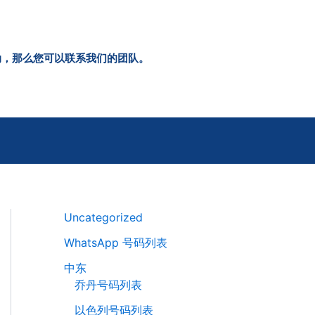
活动，那么您可以联系我们的团队。
Uncategorized
WhatsApp 号码列表
中东
乔丹号码列表
以色列号码列表