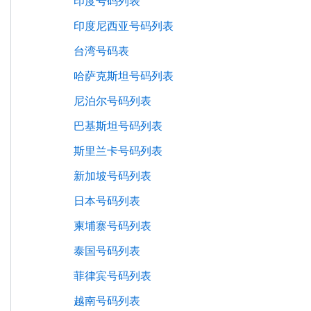
印度号码列表
印度尼西亚号码列表
台湾号码表
哈萨克斯坦号码列表
尼泊尔号码列表
巴基斯坦号码列表
斯里兰卡号码列表
新加坡号码列表
日本号码列表
柬埔寨号码列表
泰国号码列表
菲律宾号码列表
越南号码列表