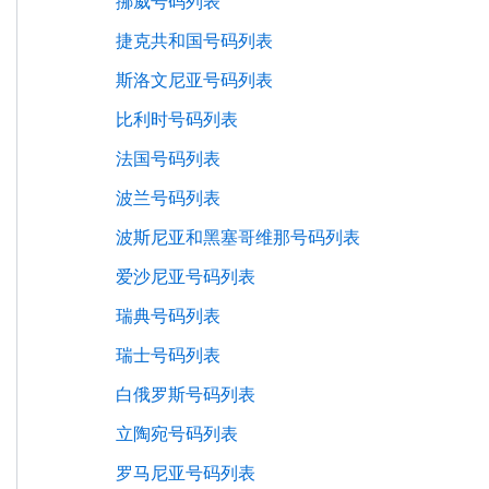
挪威号码列表
捷克共和国号码列表
斯洛文尼亚号码列表
比利时号码列表
法国号码列表
波兰号码列表
波斯尼亚和黑塞哥维那号码列表
爱沙尼亚号码列表
瑞典号码列表
瑞士号码列表
白俄罗斯号码列表
立陶宛号码列表
罗马尼亚号码列表