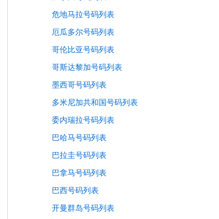
危地马拉号码列表
厄瓜多尔号码列表
哥伦比亚号码列表
哥斯达黎加号码列表
墨西哥号码列表
多米尼加共和国号码列表
委内瑞拉号码列表
巴哈马号码列表
巴拉圭号码列表
巴拿马号码列表
巴西号码列表
开曼群岛号码列表