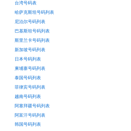
台湾号码表
哈萨克斯坦号码列表
尼泊尔号码列表
巴基斯坦号码列表
斯里兰卡号码列表
新加坡号码列表
日本号码列表
柬埔寨号码列表
泰国号码列表
菲律宾号码列表
越南号码列表
阿塞拜疆号码列表
阿富汗号码列表
韩国号码列表