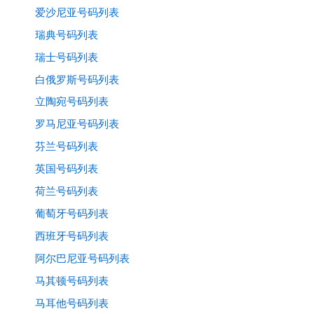
爱沙尼亚号码列表
瑞典号码列表
瑞士号码列表
白俄罗斯号码列表
立陶宛号码列表
罗马尼亚号码列表
芬兰号码列表
英国号码列表
荷兰号码列表
葡萄牙号码列表
西班牙号码列表
阿尔巴尼亚号码列表
马其顿号码列表
马耳他号码列表