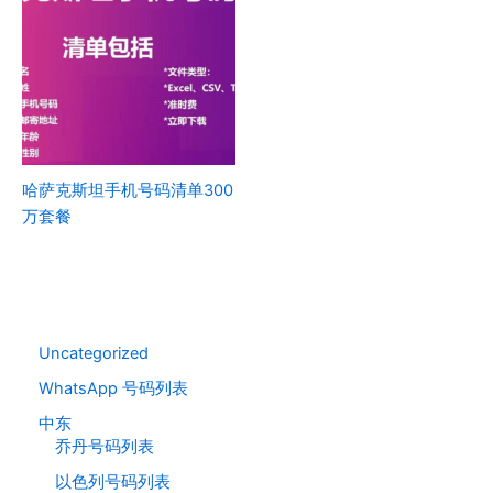
哈萨克斯坦手机号码清单300
万套餐
Uncategorized
WhatsApp 号码列表
中东
乔丹号码列表
以色列号码列表