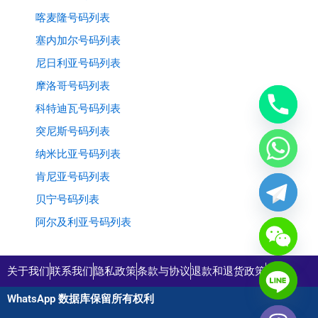
喀麦隆号码列表
塞内加尔号码列表
尼日利亚号码列表
摩洛哥号码列表
科特迪瓦号码列表
突尼斯号码列表
纳米比亚号码列表
肯尼亚号码列表
贝宁号码列表
阿尔及利亚号码列表
关于我们
联系我们
隐私政策
条款与协议
退款和退货政策
购物
WhatsApp 数据库保留所有权利