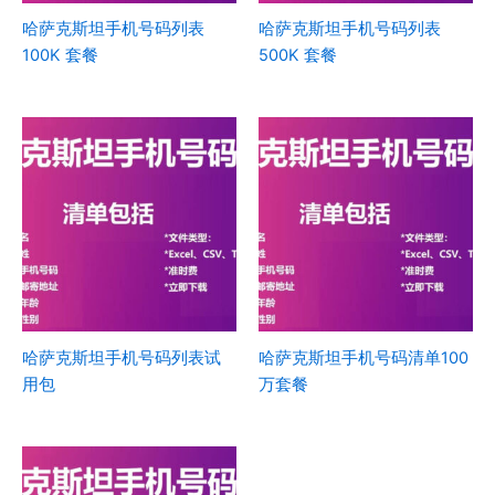
哈萨克斯坦手机号码列表
哈萨克斯坦手机号码列表
100K 套餐
500K 套餐
哈萨克斯坦手机号码列表试
哈萨克斯坦手机号码清单100
用包
万套餐