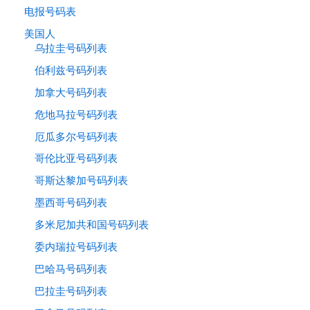
电报号码表
美国人
乌拉圭号码列表
伯利兹号码列表
加拿大号码列表
危地马拉号码列表
厄瓜多尔号码列表
哥伦比亚号码列表
哥斯达黎加号码列表
墨西哥号码列表
多米尼加共和国号码列表
委内瑞拉号码列表
巴哈马号码列表
巴拉圭号码列表