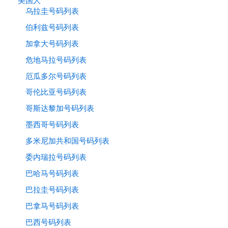
美国人
乌拉圭号码列表
伯利兹号码列表
加拿大号码列表
危地马拉号码列表
厄瓜多尔号码列表
哥伦比亚号码列表
哥斯达黎加号码列表
墨西哥号码列表
多米尼加共和国号码列表
委内瑞拉号码列表
巴哈马号码列表
巴拉圭号码列表
巴拿马号码列表
巴西号码列表