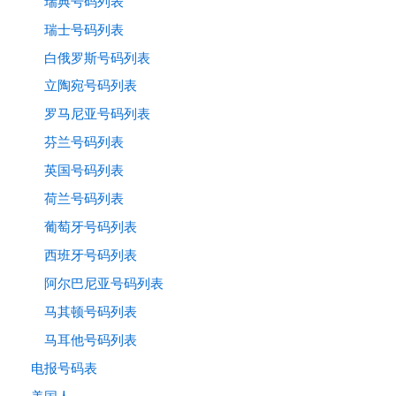
瑞典号码列表
瑞士号码列表
白俄罗斯号码列表
立陶宛号码列表
罗马尼亚号码列表
芬兰号码列表
英国号码列表
荷兰号码列表
葡萄牙号码列表
西班牙号码列表
阿尔巴尼亚号码列表
马其顿号码列表
马耳他号码列表
电报号码表