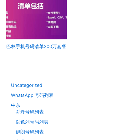
巴林手机号码清单300万套餐
Uncategorized
WhatsApp 号码列表
中东
乔丹号码列表
以色列号码列表
伊朗号码列表