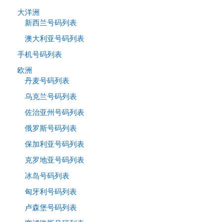
大洋洲
新西兰号码列表
澳大利亚号码列表
手机号码列表
欧洲
丹麦号码列表
乌克兰号码列表
佐治亚州号码列表
俄罗斯号码列表
保加利亚号码列表
克罗地亚号码列表
冰岛号码列表
匈牙利号码列表
卢森堡号码列表