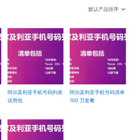
阿尔及利亚手机号码列表
阿尔及利亚手机号码清单
试用包
100 万套餐