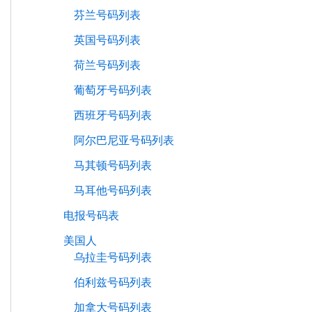
芬兰号码列表
英国号码列表
荷兰号码列表
葡萄牙号码列表
西班牙号码列表
阿尔巴尼亚号码列表
马其顿号码列表
马耳他号码列表
电报号码表
美国人
乌拉圭号码列表
伯利兹号码列表
加拿大号码列表