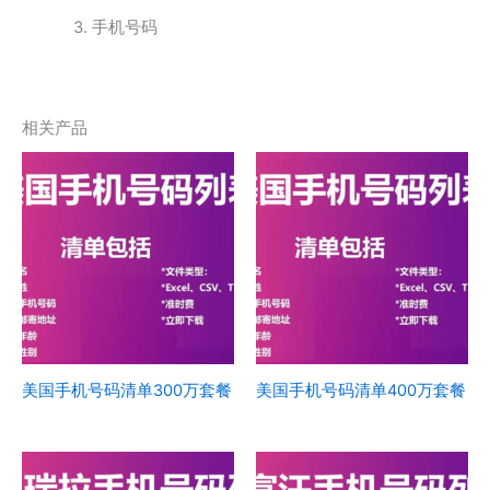
手机号码
相关产品
美国手机号码清单300万套餐
美国手机号码清单400万套餐