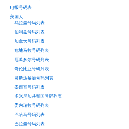
电报号码表
美国人
乌拉圭号码列表
伯利兹号码列表
加拿大号码列表
危地马拉号码列表
厄瓜多尔号码列表
哥伦比亚号码列表
哥斯达黎加号码列表
墨西哥号码列表
多米尼加共和国号码列表
委内瑞拉号码列表
巴哈马号码列表
巴拉圭号码列表