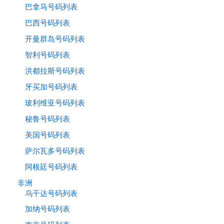
巴拿马号码列表
巴西号码列表
开曼群岛号码列表
智利号码列表
洪都拉斯号码列表
牙买加号码列表
玻利维亚号码列表
秘鲁号码列表
美国号码列表
萨尔瓦多号码列表
阿根廷号码列表
非洲
乌干达号码列表
加纳号码列表