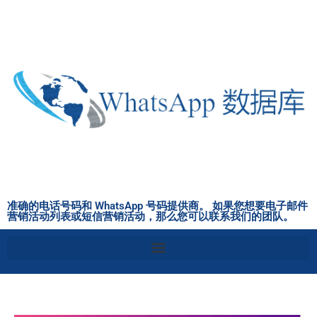
跳
至
内
容
准确的电话号码和 WhatsApp 号码提供商。 如果您想要电子邮件
营销活动列表或短信营销活动，那么您可以联系我们的团队。