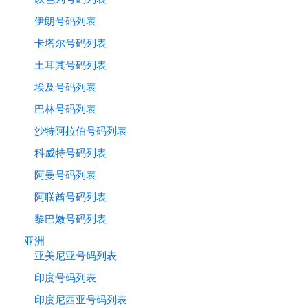
伊朗号码列表
卡塔尔号码列表
土耳其号码列表
埃及号码列表
巴林号码列表
沙特阿拉伯号码列表
科威特号码列表
阿曼号码列表
阿联酋号码列表
黎巴嫩号码列表
亚洲
亚美尼亚号码列表
印度号码列表
印度尼西亚号码列表