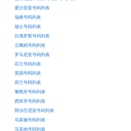
爱沙尼亚号码列表
瑞典号码列表
瑞士号码列表
白俄罗斯号码列表
立陶宛号码列表
罗马尼亚号码列表
芬兰号码列表
英国号码列表
荷兰号码列表
葡萄牙号码列表
西班牙号码列表
阿尔巴尼亚号码列表
马其顿号码列表
马耳他号码列表