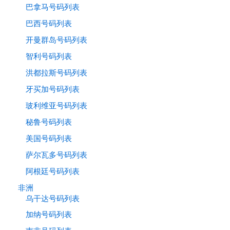
巴拿马号码列表
巴西号码列表
开曼群岛号码列表
智利号码列表
洪都拉斯号码列表
牙买加号码列表
玻利维亚号码列表
秘鲁号码列表
美国号码列表
萨尔瓦多号码列表
阿根廷号码列表
非洲
乌干达号码列表
加纳号码列表