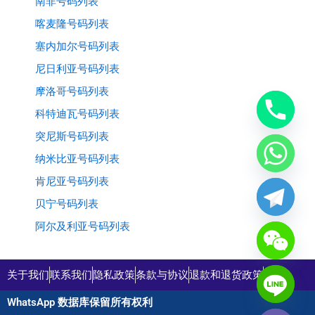
南非号码列表
喀麦隆号码列表
塞内加尔号码列表
尼日利亚号码列表
摩洛哥号码列表
科特迪瓦号码列表
突尼斯号码列表
纳米比亚号码列表
肯尼亚号码列表
贝宁号码列表
阿尔及利亚号码列表
关于我们
联系我们
隐私政策
条款与协议
退款和退货政策
购物
WhatsApp 数据库保留所有权利