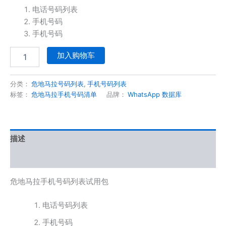
电话号码列表
手机号码
手机号码
加入购物车
分类：
危地马拉号码列表
,
手机号码列表
标签：
危地马拉手机号码清单
品牌：
WhatsApp 数据库
描述
用户评价 (0)
危地马拉手机号码列表试用包
电话号码列表
手机号码