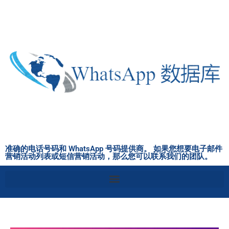
跳
至
内
容
准确的电话号码和 WhatsApp 号码提供商。 如果您想要电子邮件
营销活动列表或短信营销活动，那么您可以联系我们的团队。