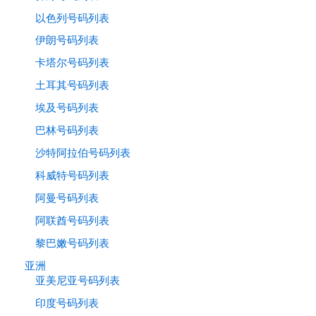
以色列号码列表
伊朗号码列表
卡塔尔号码列表
土耳其号码列表
埃及号码列表
巴林号码列表
沙特阿拉伯号码列表
科威特号码列表
阿曼号码列表
阿联酋号码列表
黎巴嫩号码列表
亚洲
亚美尼亚号码列表
印度号码列表