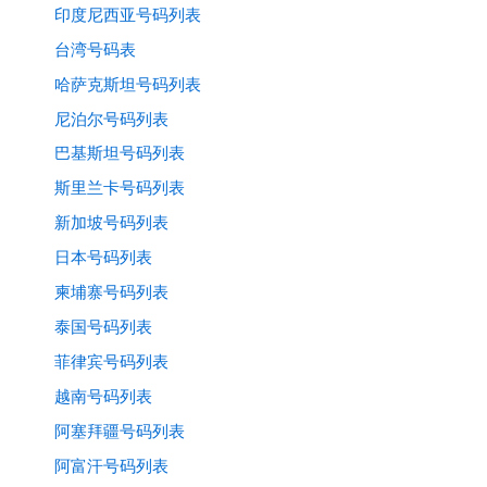
印度尼西亚号码列表
台湾号码表
哈萨克斯坦号码列表
尼泊尔号码列表
巴基斯坦号码列表
斯里兰卡号码列表
新加坡号码列表
日本号码列表
柬埔寨号码列表
泰国号码列表
菲律宾号码列表
越南号码列表
阿塞拜疆号码列表
阿富汗号码列表