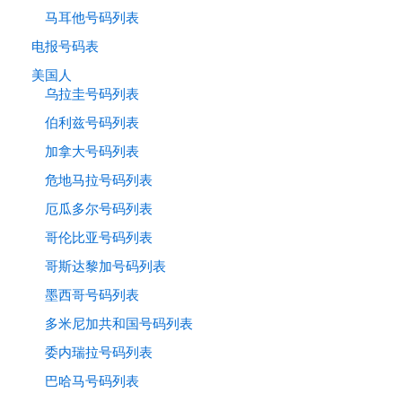
马耳他号码列表
电报号码表
美国人
乌拉圭号码列表
伯利兹号码列表
加拿大号码列表
危地马拉号码列表
厄瓜多尔号码列表
哥伦比亚号码列表
哥斯达黎加号码列表
墨西哥号码列表
多米尼加共和国号码列表
委内瑞拉号码列表
巴哈马号码列表