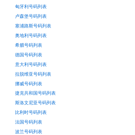
匈牙利号码列表
卢森堡号码列表
塞浦路斯号码列表
奥地利号码列表
希腊号码列表
德国号码列表
意大利号码列表
拉脱维亚号码列表
挪威号码列表
捷克共和国号码列表
斯洛文尼亚号码列表
比利时号码列表
法国号码列表
波兰号码列表