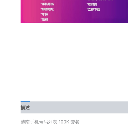
描述
用户评价 (0)
越南手机号码列表 100K 套餐