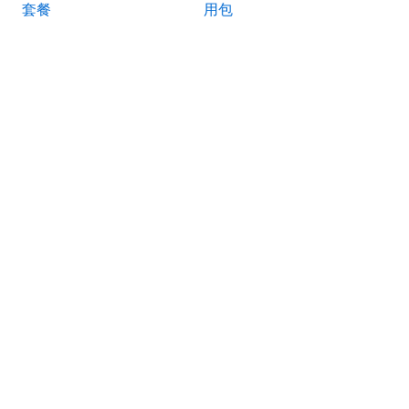
套餐
用包