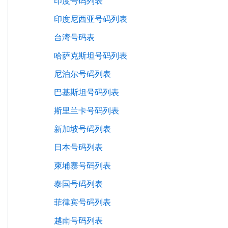
印度号码列表
印度尼西亚号码列表
台湾号码表
哈萨克斯坦号码列表
尼泊尔号码列表
巴基斯坦号码列表
斯里兰卡号码列表
新加坡号码列表
日本号码列表
柬埔寨号码列表
泰国号码列表
菲律宾号码列表
越南号码列表