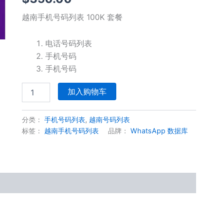
100K
越南手机号码列表 100K 套餐
套
餐
数
电话号码列表
量
手机号码
手机号码
加入购物车
分类：
手机号码列表
,
越南号码列表
标签：
越南手机号码列表
品牌：
WhatsApp 数据库