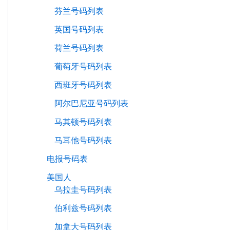
芬兰号码列表
英国号码列表
荷兰号码列表
葡萄牙号码列表
西班牙号码列表
阿尔巴尼亚号码列表
马其顿号码列表
马耳他号码列表
电报号码表
美国人
乌拉圭号码列表
伯利兹号码列表
加拿大号码列表