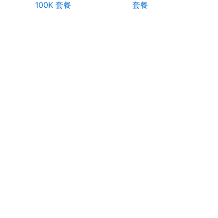
100K 套餐
套餐