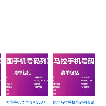
美国手机号码清单300万
危地马拉手机号码列表试