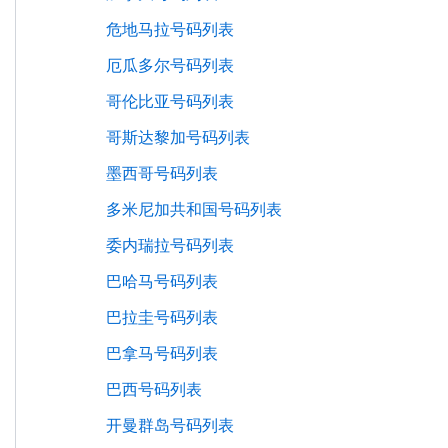
危地马拉号码列表
厄瓜多尔号码列表
哥伦比亚号码列表
哥斯达黎加号码列表
墨西哥号码列表
多米尼加共和国号码列表
委内瑞拉号码列表
巴哈马号码列表
巴拉圭号码列表
巴拿马号码列表
巴西号码列表
开曼群岛号码列表