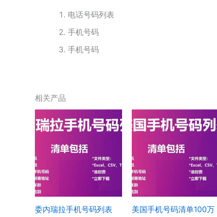
电话号码列表
手机号码
手机号码
相关产品
委内瑞拉手机号码列表
美国手机号码清单100万