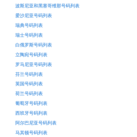
波斯尼亚和黑塞哥维那号码列表
爱沙尼亚号码列表
瑞典号码列表
瑞士号码列表
白俄罗斯号码列表
立陶宛号码列表
罗马尼亚号码列表
芬兰号码列表
英国号码列表
荷兰号码列表
葡萄牙号码列表
西班牙号码列表
阿尔巴尼亚号码列表
马其顿号码列表