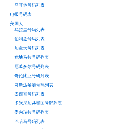
马耳他号码列表
电报号码表
美国人
乌拉圭号码列表
伯利兹号码列表
加拿大号码列表
危地马拉号码列表
厄瓜多尔号码列表
哥伦比亚号码列表
哥斯达黎加号码列表
墨西哥号码列表
多米尼加共和国号码列表
委内瑞拉号码列表
巴哈马号码列表