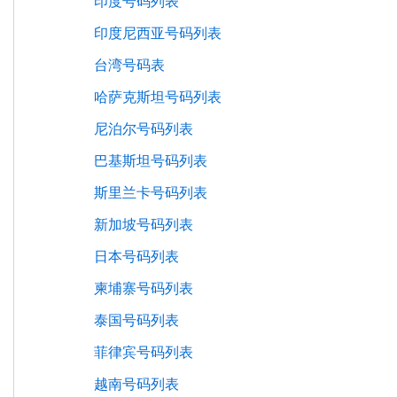
印度号码列表
印度尼西亚号码列表
台湾号码表
哈萨克斯坦号码列表
尼泊尔号码列表
巴基斯坦号码列表
斯里兰卡号码列表
新加坡号码列表
日本号码列表
柬埔寨号码列表
泰国号码列表
菲律宾号码列表
越南号码列表