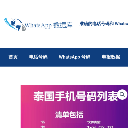
跳
至
内
准确的电话号码和 Wha
容
首页
电话号码
WhatsApp 号码
电报数据