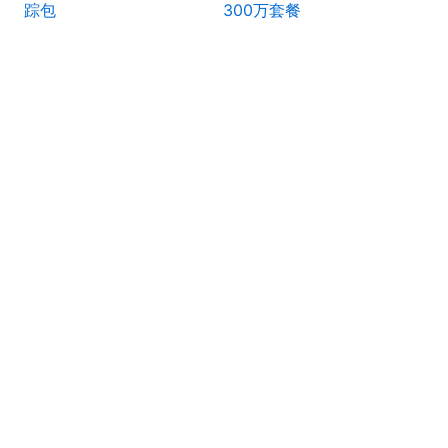
踪包
300万套餐