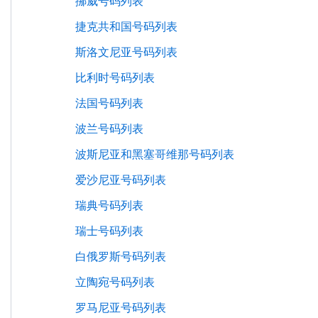
挪威号码列表
捷克共和国号码列表
斯洛文尼亚号码列表
比利时号码列表
法国号码列表
波兰号码列表
波斯尼亚和黑塞哥维那号码列表
爱沙尼亚号码列表
瑞典号码列表
瑞士号码列表
白俄罗斯号码列表
立陶宛号码列表
罗马尼亚号码列表