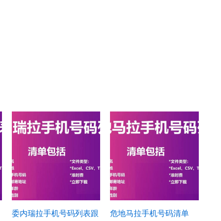
委内瑞拉手机号码列表跟
危地马拉手机号码清单