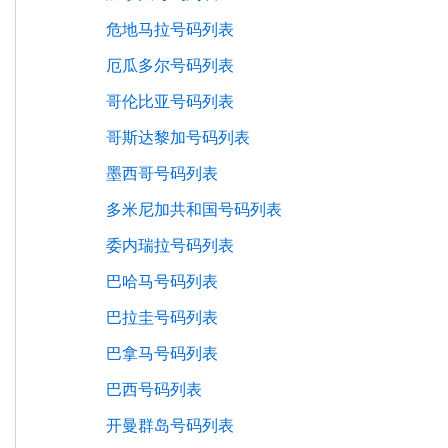
危地马拉号码列表
厄瓜多尔号码列表
哥伦比亚号码列表
哥斯达黎加号码列表
墨西哥号码列表
多米尼加共和国号码列表
委内瑞拉号码列表
巴哈马号码列表
巴拉圭号码列表
巴拿马号码列表
巴西号码列表
开曼群岛号码列表