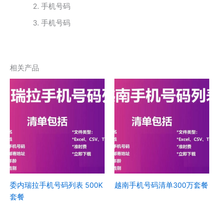
手机号码
手机号码
相关产品
委内瑞拉手机号码列表 500K
越南手机号码清单300万套餐
套餐