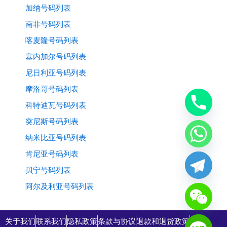
加纳号码列表
南非号码列表
喀麦隆号码列表
塞内加尔号码列表
尼日利亚号码列表
摩洛哥号码列表
科特迪瓦号码列表
突尼斯号码列表
纳米比亚号码列表
肯尼亚号码列表
贝宁号码列表
阿尔及利亚号码列表
关于我们
联系我们
隐私政策
条款与协议
退款和退货政策
购物