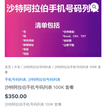
沙
特
阿
拉
伯
手
机
号
码
列
表
100K
套
餐
首页
/
中东
/
沙特阿拉伯号码列表
/ 沙特阿拉伯手机号码列表 100K 套
数
餐
量
手机号码列表
,
沙特阿拉伯号码列表
沙特阿拉伯手机号码列表 100K 套餐
$
350.00
沙特阿拉伯手机号码列表 100K 套餐