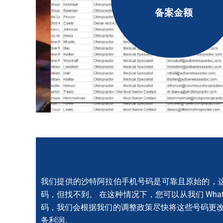
备案金额
我们提供的沙特阿拉伯手机号码是可靠且原始的，
码，但找不到。 在这种情况下，您可以从我们 Whats
码，我们会根据我们的调整政策尽快将这些号码更改为
务利润。