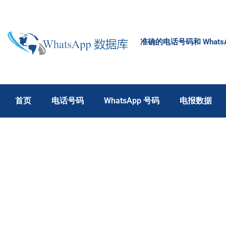
跳
至
内
准确的电话号码和 Wha
容
首页
电话号码
WhatsApp 号码
电报数据
WhatsApp 数据库
»
沙特阿拉伯数字
沙特阿拉伯电话号码
我们公司的沙特阿拉伯电话号码列表可以帮助您增
因此，您可以发送有关您产品的有吸引力的促销信
您的产品，从而增加您的销售额。 所以，今天就订