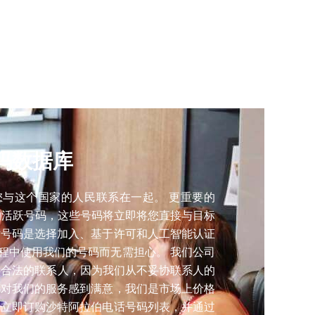
移动营销为您的产品或服务做广告。
价格购买我们的 AI 认证号码，并将它们
加您的收入。 简而言之，使用我们的真实原始
码数据库
与这个国家的人民联系在一起。 更重要的
 的活跃号码，这些号码将立即将您直接与目标
话号码是选择加入、基于许可和人工智能认证
程中使用我们的号码而无需担心。 我们公司
终销售真实合法的联系人，因为我们从不妥协联系人的
都对我们的服务感到满意，我们是市场上价格
，立即订购沙特阿拉伯电话号码列表，并通过