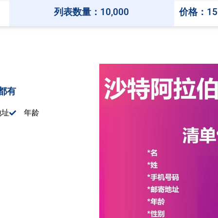
列表数量：10,000
价格：15
都有
地址
年龄