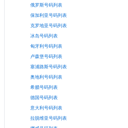
俄罗斯号码列表
保加利亚号码列表
克罗地亚号码列表
冰岛号码列表
匈牙利号码列表
卢森堡号码列表
塞浦路斯号码列表
奥地利号码列表
希腊号码列表
德国号码列表
意大利号码列表
拉脱维亚号码列表