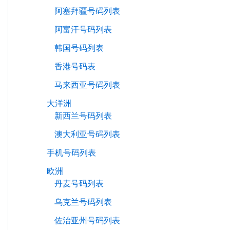
阿塞拜疆号码列表
阿富汗号码列表
韩国号码列表
香港号码表
马来西亚号码列表
大洋洲
新西兰号码列表
澳大利亚号码列表
手机号码列表
欧洲
丹麦号码列表
乌克兰号码列表
佐治亚州号码列表