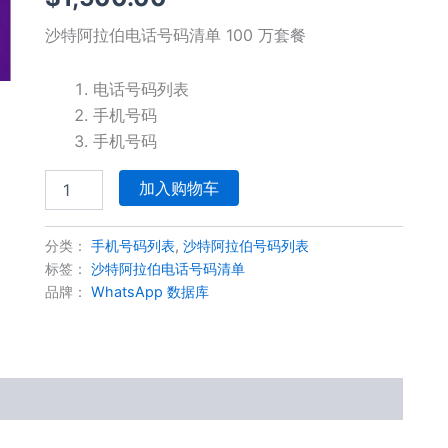
码
沙特阿拉伯电话号码清单 100 万套餐
清
单
100
电话号码列表
万
手机号码
套
餐
手机号码
数
量
加入购物车
分类：
手机号码列表
,
沙特阿拉伯号码列表
标签：
沙特阿拉伯电话号码清单
品牌：
WhatsApp 数据库