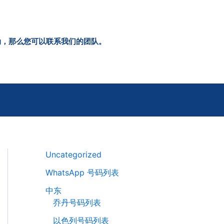
活动，那么您可以联系我们的团队。
Uncategorized
WhatsApp 号码列表
中东
乔丹号码列表
以色列号码列表