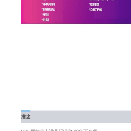
描述
用户评价 (0)