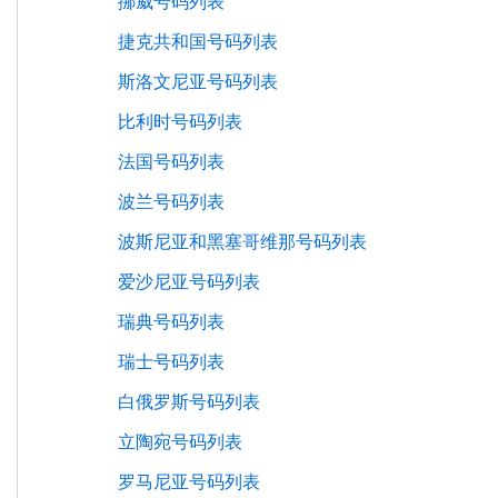
挪威号码列表
捷克共和国号码列表
斯洛文尼亚号码列表
比利时号码列表
法国号码列表
波兰号码列表
波斯尼亚和黑塞哥维那号码列表
爱沙尼亚号码列表
瑞典号码列表
瑞士号码列表
白俄罗斯号码列表
立陶宛号码列表
罗马尼亚号码列表