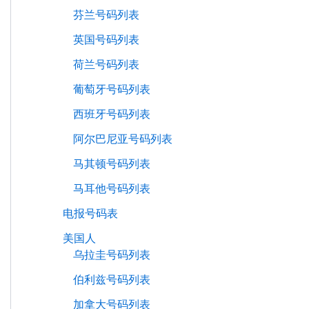
芬兰号码列表
英国号码列表
荷兰号码列表
葡萄牙号码列表
西班牙号码列表
阿尔巴尼亚号码列表
马其顿号码列表
马耳他号码列表
电报号码表
美国人
乌拉圭号码列表
伯利兹号码列表
加拿大号码列表