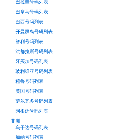
巴拉圭号码列表
巴拿马号码列表
巴西号码列表
开曼群岛号码列表
智利号码列表
洪都拉斯号码列表
牙买加号码列表
玻利维亚号码列表
秘鲁号码列表
美国号码列表
萨尔瓦多号码列表
阿根廷号码列表
非洲
乌干达号码列表
加纳号码列表