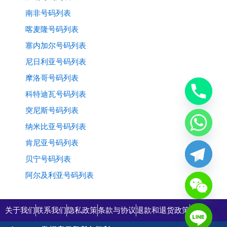
南非号码列表
喀麦隆号码列表
塞内加尔号码列表
尼日利亚号码列表
摩洛哥号码列表
科特迪瓦号码列表
突尼斯号码列表
纳米比亚号码列表
肯尼亚号码列表
贝宁号码列表
阿尔及利亚号码列表
关于我们
联系我们
隐私政策
条款与协议
退款和退货政策
购物