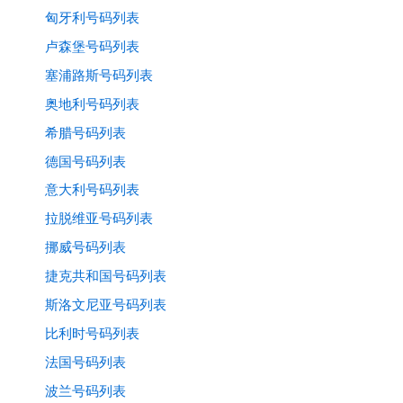
匈牙利号码列表
卢森堡号码列表
塞浦路斯号码列表
奥地利号码列表
希腊号码列表
德国号码列表
意大利号码列表
拉脱维亚号码列表
挪威号码列表
捷克共和国号码列表
斯洛文尼亚号码列表
比利时号码列表
法国号码列表
波兰号码列表