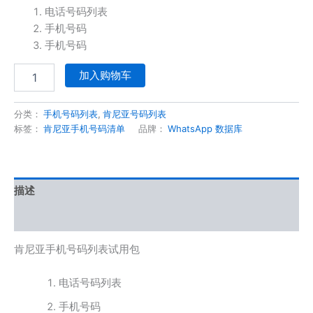
电话号码列表
手机号码
手机号码
加入购物车
分类：
手机号码列表
,
肯尼亚号码列表
标签：
肯尼亚手机号码清单
品牌：
WhatsApp 数据库
描述
用户评价 (0)
肯尼亚手机号码列表试用包
电话号码列表
手机号码