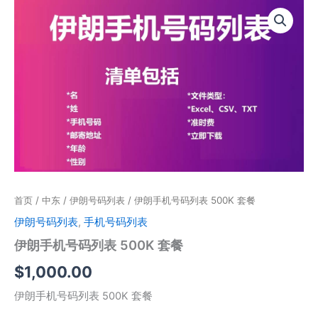
伊
朗
手
机
号
码
列
表
500K
套
餐
数
量
首页
/
中东
/
伊朗号码列表
/ 伊朗手机号码列表 500K 套餐
伊朗号码列表
,
手机号码列表
伊朗手机号码列表 500K 套餐
$
1,000.00
伊朗手机号码列表 500K 套餐