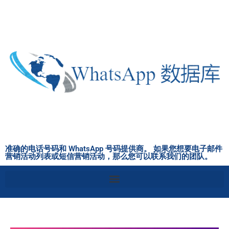
跳
至
内
容
准确的电话号码和 WhatsApp 号码提供商。 如果您想要电子邮件
营销活动列表或短信营销活动，那么您可以联系我们的团队。