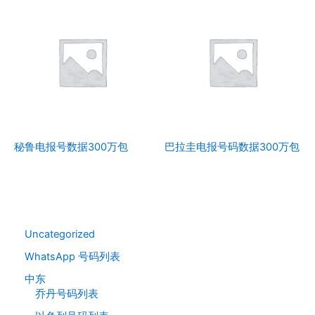
秘鲁电报号数据300万包
巴拉圭电报号码数据300万包
Uncategorized
WhatsApp 号码列表
中东
乔丹号码列表