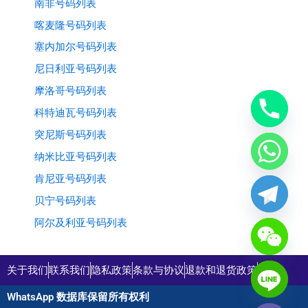
南非号码列表
喀麦隆号码列表
塞内加尔号码列表
尼日利亚号码列表
摩洛哥号码列表
科特迪瓦号码列表
突尼斯号码列表
纳米比亚号码列表
肯尼亚号码列表
贝宁号码列表
阿尔及利亚号码列表
关于我们
联系我们
隐私政策
条款与协议
退款和退货政策
购物
WhatsApp 数据库保留所有权利