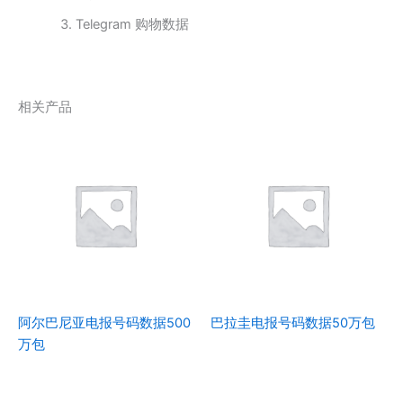
Telegram 购物数据
相关产品
阿尔巴尼亚电报号码数据500
巴拉圭电报号码数据50万包
万包