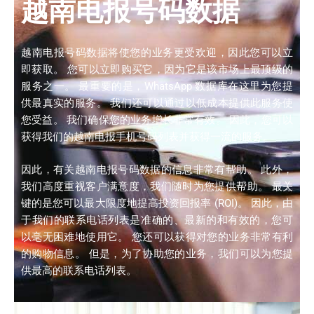
越南电报号码数据
越南电报号码数据将使您的业务更受欢迎，因此您可以立
即获取。 您可以立即购买它，因为它是该市场上最顶级的
服务之一。 最重要的是，WhatsApp 数据库在这里为您提
供最真实的服务。 我们还可以通过以低成本提供此服务使
您受益。 我们确保您的业务增长非常有效。 因此，您可以
获得我们的越南电报手机号码列表并获得一流的服务。
因此，有关越南电报号码数据的信息非常有帮助。 此外，
我们高度重视客户满意度，我们随时为您提供帮助。 最关
键的是您可以最大限度地提高投资回报率 (ROI)。 因此，由
于我们的联系电话列表是准确的、最新的和有效的，您可
以毫无困难地使用它。 您还可以获得对您的业务非常有利
的购物信息。 但是，为了协助您的业务，我们可以为您提
供最高的联系电话列表。