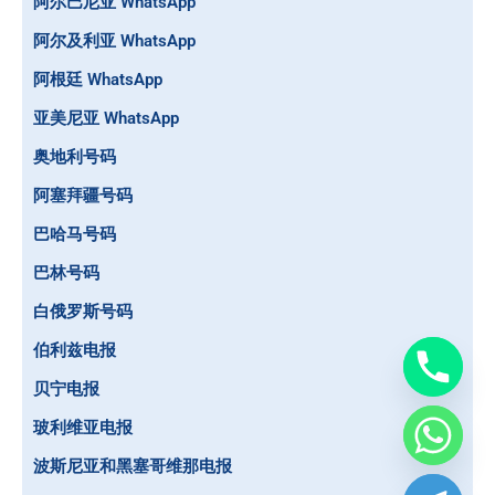
阿尔巴尼亚 WhatsApp
阿尔及利亚 WhatsApp
阿根廷 WhatsApp
亚美尼亚 WhatsApp
奥地利号码
阿塞拜疆号码
巴哈马号码
巴林号码
白俄罗斯号码
伯利兹电报
贝宁电报
玻利维亚电报
波斯尼亚和黑塞哥维那电报