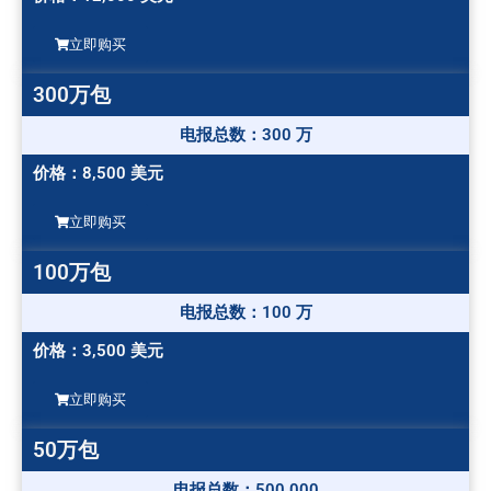
立即购买
300万包
电报总数：300 万
价格：8,500 美元
立即购买
100万包
电报总数：100 万
价格：3,500 美元
立即购买
50万包
电报总数：500,000