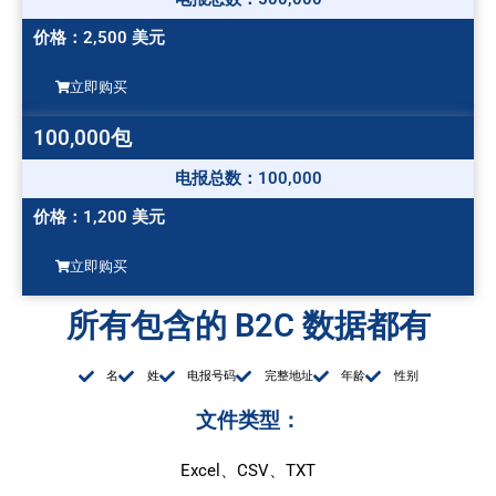
价格：2,500 美元
立即购买
100,000包
电报总数：100,000
价格：1,200 美元
立即购买
所有包含的 B2C 数据都有
名
姓
电报号码
完整地址
年龄
性别
文件类型：
Excel、CSV、TXT