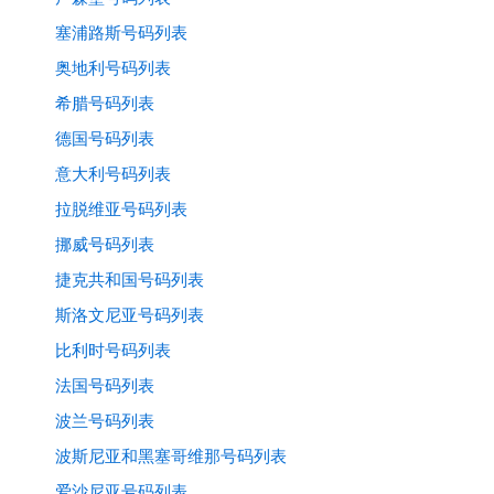
塞浦路斯号码列表
奥地利号码列表
希腊号码列表
德国号码列表
意大利号码列表
拉脱维亚号码列表
挪威号码列表
捷克共和国号码列表
斯洛文尼亚号码列表
比利时号码列表
法国号码列表
波兰号码列表
波斯尼亚和黑塞哥维那号码列表
爱沙尼亚号码列表