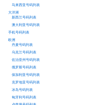
马来西亚号码列表
大洋洲
新西兰号码列表
澳大利亚号码列表
手机号码列表
欧洲
丹麦号码列表
乌克兰号码列表
佐治亚州号码列表
俄罗斯号码列表
保加利亚号码列表
克罗地亚号码列表
冰岛号码列表
匈牙利号码列表
卢森堡号码列表