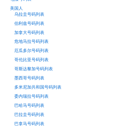
美国人
乌拉圭号码列表
伯利兹号码列表
加拿大号码列表
危地马拉号码列表
厄瓜多尔号码列表
哥伦比亚号码列表
哥斯达黎加号码列表
墨西哥号码列表
多米尼加共和国号码列表
委内瑞拉号码列表
巴哈马号码列表
巴拉圭号码列表
巴拿马号码列表