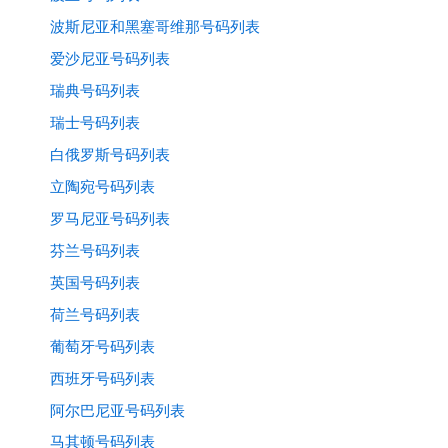
波斯尼亚和黑塞哥维那号码列表
爱沙尼亚号码列表
瑞典号码列表
瑞士号码列表
白俄罗斯号码列表
立陶宛号码列表
罗马尼亚号码列表
芬兰号码列表
英国号码列表
荷兰号码列表
葡萄牙号码列表
西班牙号码列表
阿尔巴尼亚号码列表
马其顿号码列表