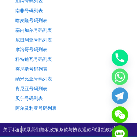
加纳号码列表
南非号码列表
喀麦隆号码列表
塞内加尔号码列表
尼日利亚号码列表
摩洛哥号码列表
科特迪瓦号码列表
突尼斯号码列表
纳米比亚号码列表
肯尼亚号码列表
贝宁号码列表
阿尔及利亚号码列表
关于我们
联系我们
隐私政策
条款与协议
退款和退货政策
购物