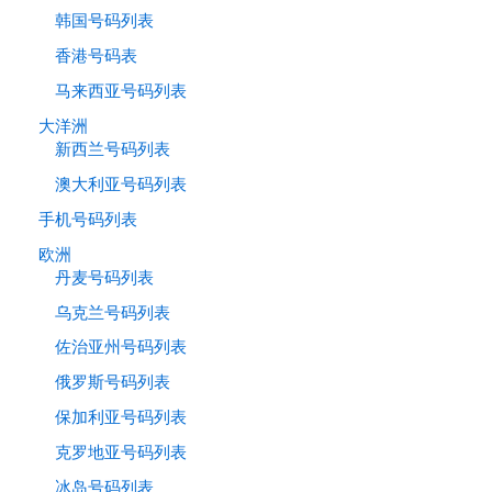
韩国号码列表
香港号码表
马来西亚号码列表
大洋洲
新西兰号码列表
澳大利亚号码列表
手机号码列表
欧洲
丹麦号码列表
乌克兰号码列表
佐治亚州号码列表
俄罗斯号码列表
保加利亚号码列表
克罗地亚号码列表
冰岛号码列表