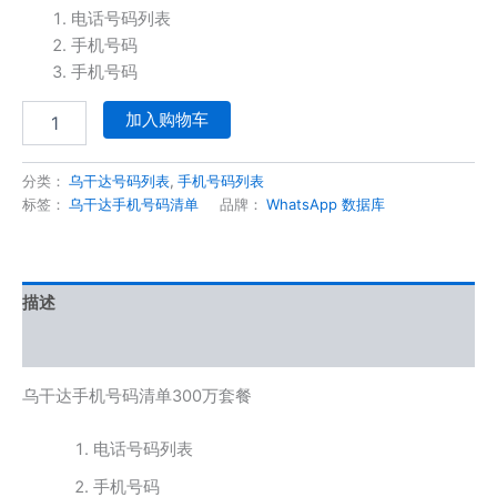
电话号码列表
手机号码
手机号码
加入购物车
分类：
乌干达号码列表
,
手机号码列表
标签：
乌干达手机号码清单
品牌：
WhatsApp 数据库
描述
用户评价 (0)
乌干达手机号码清单300万套餐
电话号码列表
手机号码