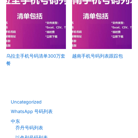
乌拉圭手机号码清单300万套
越南手机号码列表跟踪包
餐
Uncategorized
WhatsApp 号码列表
中东
乔丹号码列表
以色列号码列表