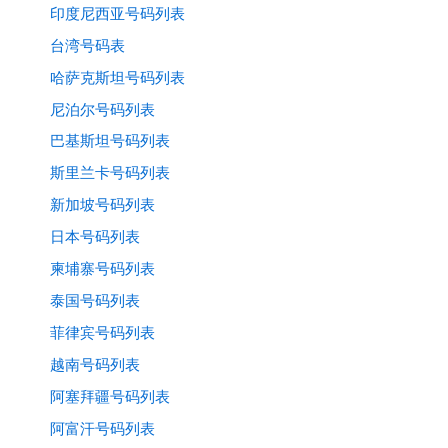
印度尼西亚号码列表
台湾号码表
哈萨克斯坦号码列表
尼泊尔号码列表
巴基斯坦号码列表
斯里兰卡号码列表
新加坡号码列表
日本号码列表
柬埔寨号码列表
泰国号码列表
菲律宾号码列表
越南号码列表
阿塞拜疆号码列表
阿富汗号码列表