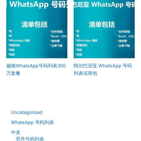
越南WhatsApp号码列表300
阿尔巴尼亚 WhatsApp 号码
万套餐
列表试用包
Uncategorized
WhatsApp 号码列表
中东
乔丹号码列表