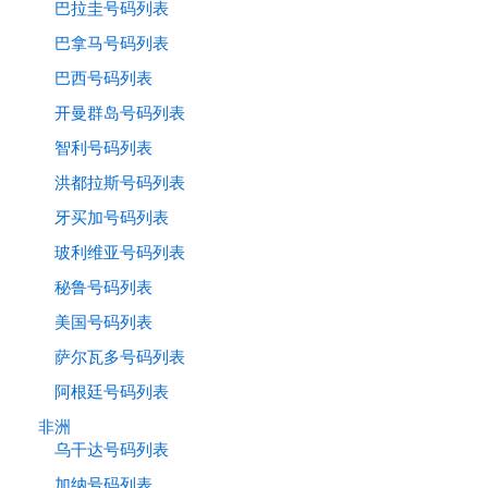
巴拉圭号码列表
巴拿马号码列表
巴西号码列表
开曼群岛号码列表
智利号码列表
洪都拉斯号码列表
牙买加号码列表
玻利维亚号码列表
秘鲁号码列表
美国号码列表
萨尔瓦多号码列表
阿根廷号码列表
非洲
乌干达号码列表
加纳号码列表