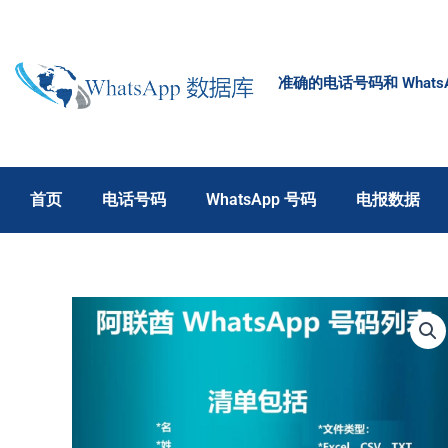
跳
至
内
准确的电话号码和 Wha
容
首页
电话号码
WhatsApp 号码
电报数据