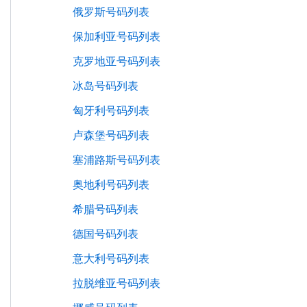
俄罗斯号码列表
保加利亚号码列表
克罗地亚号码列表
冰岛号码列表
匈牙利号码列表
卢森堡号码列表
塞浦路斯号码列表
奥地利号码列表
希腊号码列表
德国号码列表
意大利号码列表
拉脱维亚号码列表