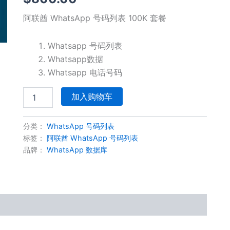
100K
阿联酋 WhatsApp 号码列表 100K 套餐
套
餐
数
Whatsapp 号码列表
量
Whatsapp数据
Whatsapp 电话号码
加入购物车
分类：
WhatsApp 号码列表
标签：
阿联酋 WhatsApp 号码列表
品牌：
WhatsApp 数据库