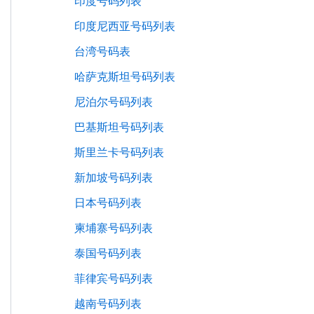
印度号码列表
印度尼西亚号码列表
台湾号码表
哈萨克斯坦号码列表
尼泊尔号码列表
巴基斯坦号码列表
斯里兰卡号码列表
新加坡号码列表
日本号码列表
柬埔寨号码列表
泰国号码列表
菲律宾号码列表
越南号码列表