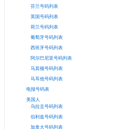
芬兰号码列表
英国号码列表
荷兰号码列表
葡萄牙号码列表
西班牙号码列表
阿尔巴尼亚号码列表
马其顿号码列表
马耳他号码列表
电报号码表
美国人
乌拉圭号码列表
伯利兹号码列表
加拿大号码列表