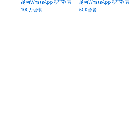
越南WhatsApp号码列表
越南WhatsApp号码列表
100万套餐
50K套餐