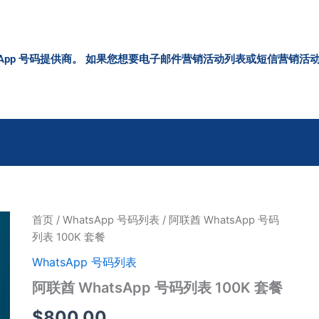
tsApp 号码提供商。 如果您想要电子邮件营销活动列表或短信营销
阿
首页
/
WhatsApp 号码列表
/ 阿联酋 WhatsApp 号码
联
列表 100K 套餐
酋
WhatsApp
WhatsApp 号码列表
号
阿联酋 WhatsApp 号码列表 100K 套餐
码
列
$
800.00
表