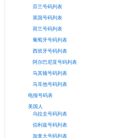
芬兰号码列表
英国号码列表
荷兰号码列表
葡萄牙号码列表
西班牙号码列表
阿尔巴尼亚号码列表
马其顿号码列表
马耳他号码列表
电报号码表
美国人
乌拉圭号码列表
伯利兹号码列表
加拿大号码列表