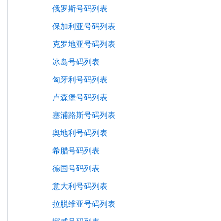
俄罗斯号码列表
保加利亚号码列表
克罗地亚号码列表
冰岛号码列表
匈牙利号码列表
卢森堡号码列表
塞浦路斯号码列表
奥地利号码列表
希腊号码列表
德国号码列表
意大利号码列表
拉脱维亚号码列表