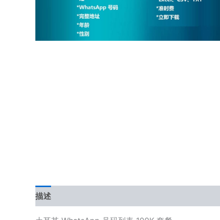
描述
用户评价 (0)