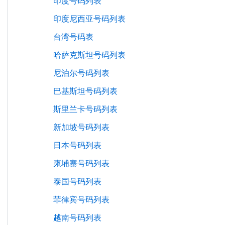
印度号码列表
印度尼西亚号码列表
台湾号码表
哈萨克斯坦号码列表
尼泊尔号码列表
巴基斯坦号码列表
斯里兰卡号码列表
新加坡号码列表
日本号码列表
柬埔寨号码列表
泰国号码列表
菲律宾号码列表
越南号码列表