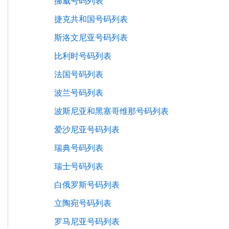
挪威号码列表
捷克共和国号码列表
斯洛文尼亚号码列表
比利时号码列表
法国号码列表
波兰号码列表
波斯尼亚和黑塞哥维那号码列表
爱沙尼亚号码列表
瑞典号码列表
瑞士号码列表
白俄罗斯号码列表
立陶宛号码列表
罗马尼亚号码列表