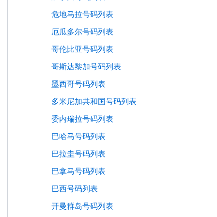
危地马拉号码列表
厄瓜多尔号码列表
哥伦比亚号码列表
哥斯达黎加号码列表
墨西哥号码列表
多米尼加共和国号码列表
委内瑞拉号码列表
巴哈马号码列表
巴拉圭号码列表
巴拿马号码列表
巴西号码列表
开曼群岛号码列表