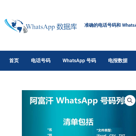
跳
至
内
准确的电话号码和 Wha
容
首页
电话号码
WhatsApp 号码
电报数据