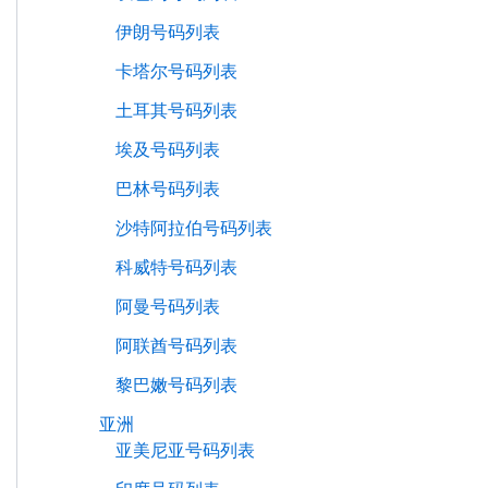
伊朗号码列表
卡塔尔号码列表
土耳其号码列表
埃及号码列表
巴林号码列表
沙特阿拉伯号码列表
科威特号码列表
阿曼号码列表
阿联酋号码列表
黎巴嫩号码列表
亚洲
亚美尼亚号码列表