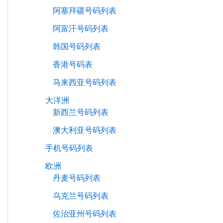
阿塞拜疆号码列表
阿富汗号码列表
韩国号码列表
香港号码表
马来西亚号码列表
大洋洲
新西兰号码列表
澳大利亚号码列表
手机号码列表
欧洲
丹麦号码列表
乌克兰号码列表
佐治亚州号码列表