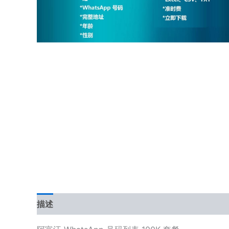
描述
用户评价 (0)