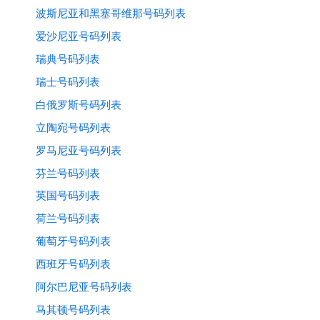
波斯尼亚和黑塞哥维那号码列表
爱沙尼亚号码列表
瑞典号码列表
瑞士号码列表
白俄罗斯号码列表
立陶宛号码列表
罗马尼亚号码列表
芬兰号码列表
英国号码列表
荷兰号码列表
葡萄牙号码列表
西班牙号码列表
阿尔巴尼亚号码列表
马其顿号码列表