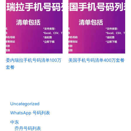
委内瑞拉手机号码清单100万
美国手机号码清单400万套餐
套餐
Uncategorized
WhatsApp 号码列表
中东
乔丹号码列表