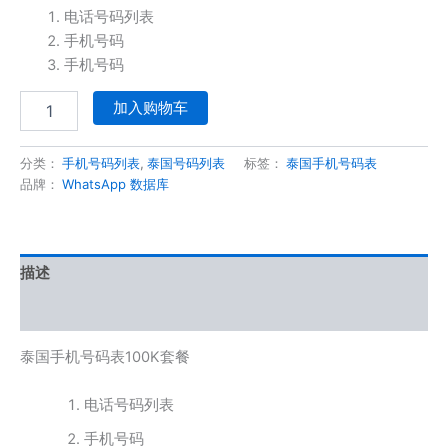
电话号码列表
手机号码
手机号码
加入购物车
分类：
手机号码列表
,
泰国号码列表
标签：
泰国手机号码表
品牌：
WhatsApp 数据库
描述
用户评价 (0)
泰国手机号码表100K套餐
电话号码列表
手机号码