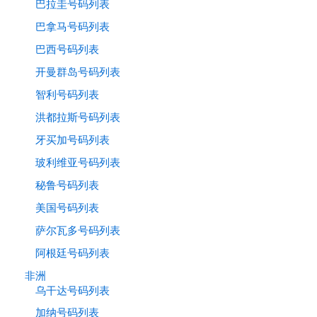
巴拉圭号码列表
巴拿马号码列表
巴西号码列表
开曼群岛号码列表
智利号码列表
洪都拉斯号码列表
牙买加号码列表
玻利维亚号码列表
秘鲁号码列表
美国号码列表
萨尔瓦多号码列表
阿根廷号码列表
非洲
乌干达号码列表
加纳号码列表