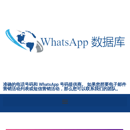
跳
至
内
容
准确的电话号码和 WhatsApp 号码提供商。 如果您想要电子邮件
营销活动列表或短信营销活动，那么您可以联系我们的团队。