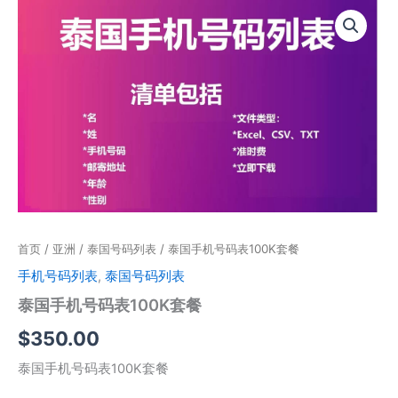
泰
国
手
机
号
码
表
100K
套
餐
数
量
首页
/
亚洲
/
泰国号码列表
/ 泰国手机号码表100K套餐
手机号码列表
,
泰国号码列表
泰国手机号码表100K套餐
$
350.00
泰国手机号码表100K套餐