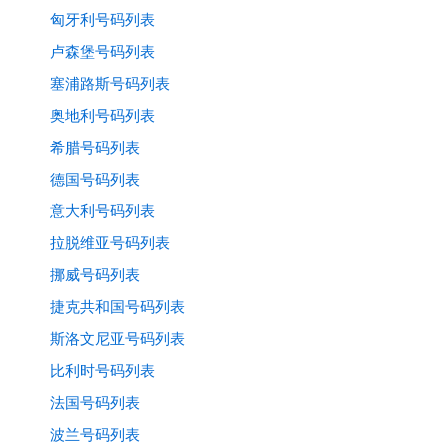
匈牙利号码列表
卢森堡号码列表
塞浦路斯号码列表
奥地利号码列表
希腊号码列表
德国号码列表
意大利号码列表
拉脱维亚号码列表
挪威号码列表
捷克共和国号码列表
斯洛文尼亚号码列表
比利时号码列表
法国号码列表
波兰号码列表