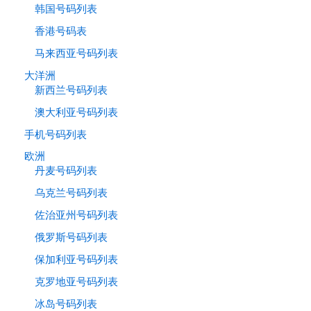
韩国号码列表
香港号码表
马来西亚号码列表
大洋洲
新西兰号码列表
澳大利亚号码列表
手机号码列表
欧洲
丹麦号码列表
乌克兰号码列表
佐治亚州号码列表
俄罗斯号码列表
保加利亚号码列表
克罗地亚号码列表
冰岛号码列表