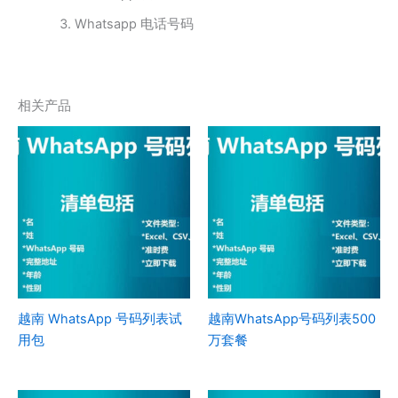
Whatsapp 电话号码
相关产品
越南 WhatsApp 号码列表试
越南WhatsApp号码列表500
用包
万套餐