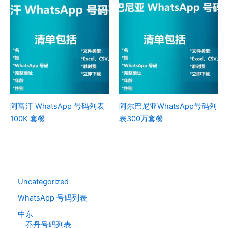
阿富汗 WhatsApp 号码列表
阿尔巴尼亚WhatsApp号码列
100K 套餐
表300万套餐
Uncategorized
WhatsApp 号码列表
中东
乔丹号码列表