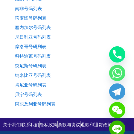
南非号码列表
喀麦隆号码列表
塞内加尔号码列表
尼日利亚号码列表
摩洛哥号码列表
科特迪瓦号码列表
突尼斯号码列表
纳米比亚号码列表
肯尼亚号码列表
贝宁号码列表
阿尔及利亚号码列表
关于我们
联系我们
隐私政策
条款与协议
退款和退货政策
购物