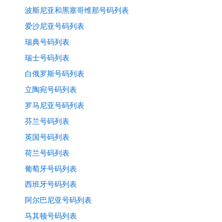
波斯尼亚和黑塞哥维那号码列表
爱沙尼亚号码列表
瑞典号码列表
瑞士号码列表
白俄罗斯号码列表
立陶宛号码列表
罗马尼亚号码列表
芬兰号码列表
英国号码列表
荷兰号码列表
葡萄牙号码列表
西班牙号码列表
阿尔巴尼亚号码列表
马其顿号码列表