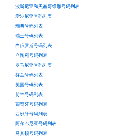
波斯尼亚和黑塞哥维那号码列表
爱沙尼亚号码列表
瑞典号码列表
瑞士号码列表
白俄罗斯号码列表
立陶宛号码列表
罗马尼亚号码列表
芬兰号码列表
英国号码列表
荷兰号码列表
葡萄牙号码列表
西班牙号码列表
阿尔巴尼亚号码列表
马其顿号码列表