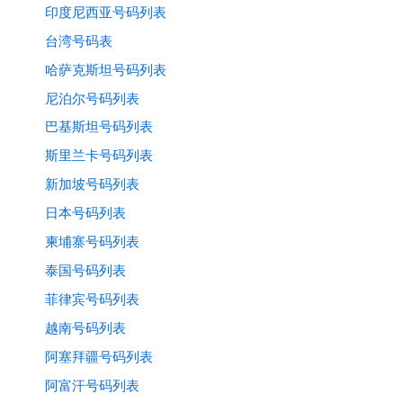
印度尼西亚号码列表
台湾号码表
哈萨克斯坦号码列表
尼泊尔号码列表
巴基斯坦号码列表
斯里兰卡号码列表
新加坡号码列表
日本号码列表
柬埔寨号码列表
泰国号码列表
菲律宾号码列表
越南号码列表
阿塞拜疆号码列表
阿富汗号码列表