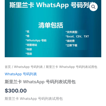
斯
里
兰
卡
WhatsApp
号
码
列
表
试
用
包
数
量
首页
/
WhatsApp 号码列表
/ 斯里兰卡 WhatsApp 号码列表试用包
WhatsApp 号码列表
斯里兰卡 WhatsApp 号码列表试用包
$
300.00
斯里兰卡 WhatsApp 号码列表试用包