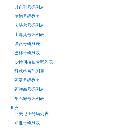
以色列号码列表
伊朗号码列表
卡塔尔号码列表
土耳其号码列表
埃及号码列表
巴林号码列表
沙特阿拉伯号码列表
科威特号码列表
阿曼号码列表
阿联酋号码列表
黎巴嫩号码列表
亚洲
亚美尼亚号码列表
印度号码列表