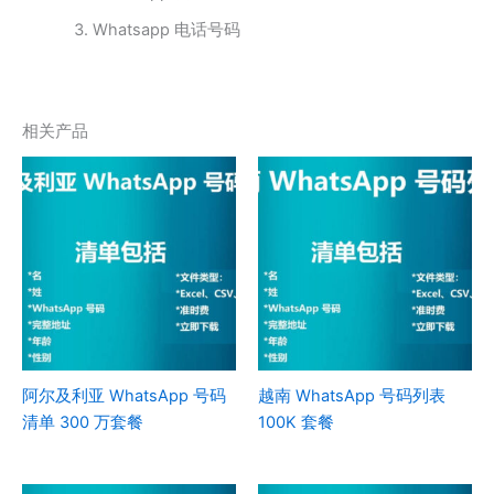
Whatsapp 电话号码
相关产品
阿尔及利亚 WhatsApp 号码
越南 WhatsApp 号码列表
清单 300 万套餐
100K 套餐