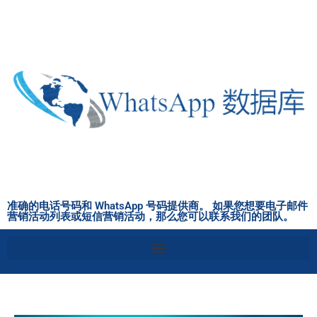
跳
至
内
容
准确的电话号码和 WhatsApp 号码提供商。 如果您想要电子邮件
营销活动列表或短信营销活动，那么您可以联系我们的团队。