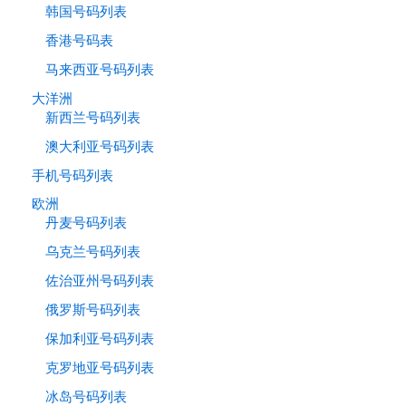
韩国号码列表
香港号码表
马来西亚号码列表
大洋洲
新西兰号码列表
澳大利亚号码列表
手机号码列表
欧洲
丹麦号码列表
乌克兰号码列表
佐治亚州号码列表
俄罗斯号码列表
保加利亚号码列表
克罗地亚号码列表
冰岛号码列表