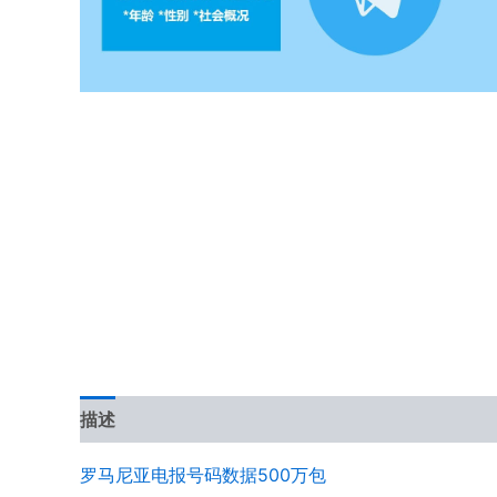
描述
用户评价 (0)
罗马尼亚电报号码数据500万包