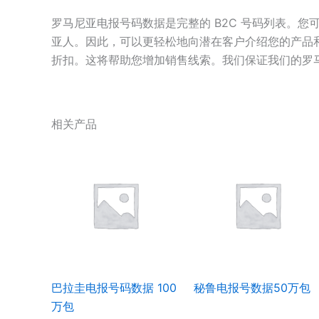
罗马尼亚电报号码数据是完整的 B2C 号码列表。您可以
亚人。因此，可以更轻松地向潜在客户介绍您的产品
折扣。这将帮助您增加销售线索。我们保证我们的罗
相关产品
巴拉圭电报号码数据 100
秘鲁电报号数据50万包
万包