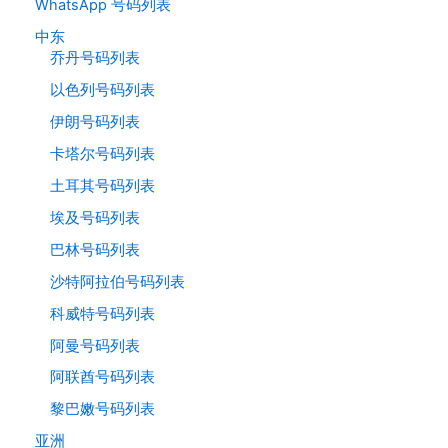
WhatsApp 号码列表
中东
乔丹号码列表
以色列号码列表
伊朗号码列表
卡塔尔号码列表
土耳其号码列表
埃及号码列表
巴林号码列表
沙特阿拉伯号码列表
科威特号码列表
阿曼号码列表
阿联酋号码列表
黎巴嫩号码列表
亚洲