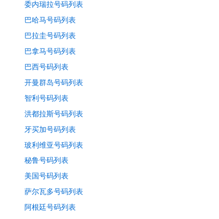
委内瑞拉号码列表
巴哈马号码列表
巴拉圭号码列表
巴拿马号码列表
巴西号码列表
开曼群岛号码列表
智利号码列表
洪都拉斯号码列表
牙买加号码列表
玻利维亚号码列表
秘鲁号码列表
美国号码列表
萨尔瓦多号码列表
阿根廷号码列表