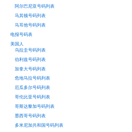
阿尔巴尼亚号码列表
马其顿号码列表
马耳他号码列表
电报号码表
美国人
乌拉圭号码列表
伯利兹号码列表
加拿大号码列表
危地马拉号码列表
厄瓜多尔号码列表
哥伦比亚号码列表
哥斯达黎加号码列表
墨西哥号码列表
多米尼加共和国号码列表