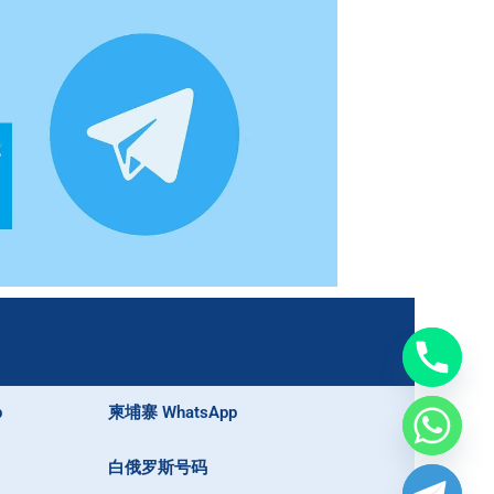
p
柬埔寨 WhatsApp
白俄罗斯号码