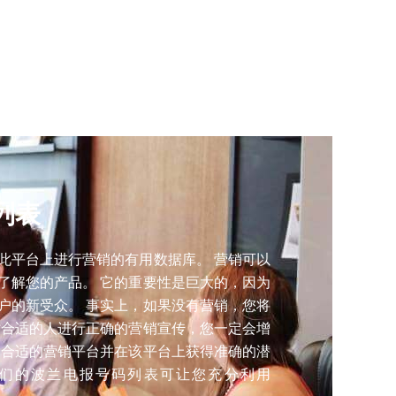
买我们所有的数据，也可以以较低的价格购买较小
。您还可以从我们的网站获取自定义数据，这非
列表
此平台上进行营销的有用数据库。 营销可以
了解您的产品。 它的重要性是巨大的，因为
户的新受众。 事实上，如果没有营销，您将
对合适的人进行正确的营销宣传，您一定会增
择合适的营销平台并在该平台上获得准确的潜
我们的波兰电报号码列表可让您充分利用