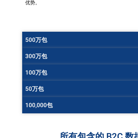
优势。
500万包
300万包
100万包
50万包
100,000包
所有包含的 B2C 