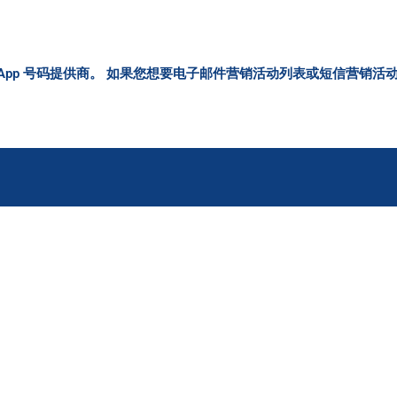
tsApp 号码提供商。 如果您想要电子邮件营销活动列表或短信营销
。事实上，我们在将每个联系人添加到我们的数据之前都会对其
WhatsApp 数据库购买数据时，您不必浪费时间再次检查它们。
分项。您的活动消息将具有更高的打开率和对我们数据的高响应