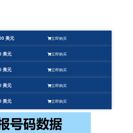
00 美元
立即购买
0 美元
立即购买
0 美元
立即购买
0 美元
立即购买
0 美元
立即购买