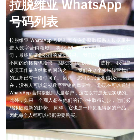
拉脱维亚 WhatsApp
号码列表
拉脱维亚 WhatsApp 号码列表允许您获取联系人数据库并
进入数字营销领域。 将此 WhatsApp 营销应用到您的公
司，最终见证您公司的成功成果。 我们所有的套餐都将以
不同的价格提供给您，因此您可以获得多种选择。 我们是
这项工作最有经验的网站之一。 我们在这个领域经营我们
的业务已有一段时间了。 因此，您可以完全相信我们。 现
在，没有人可以忽视数字营销的重要性。 您现在可以通过
WhatsApp 营销接触到大量客户，这在以前是无法实现的。
此外，如果一个商人想在他们的行业中取得进步，他们必
须跟随最新的趋势。 同样，它也是一种负担得起的产品，
因此每个人都可以根据需要购买。