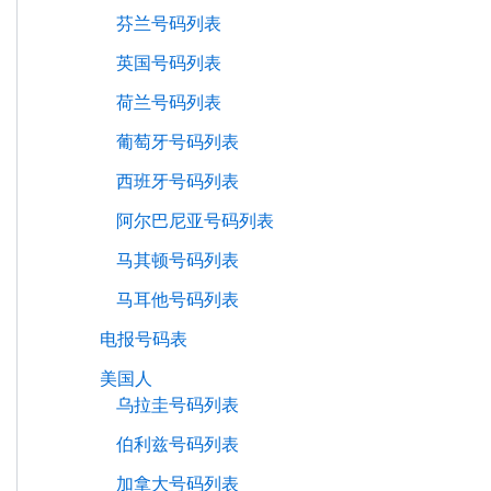
芬兰号码列表
英国号码列表
荷兰号码列表
葡萄牙号码列表
西班牙号码列表
阿尔巴尼亚号码列表
马其顿号码列表
马耳他号码列表
电报号码表
美国人
乌拉圭号码列表
伯利兹号码列表
加拿大号码列表