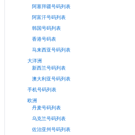
阿塞拜疆号码列表
阿富汗号码列表
韩国号码列表
香港号码表
马来西亚号码列表
大洋洲
新西兰号码列表
澳大利亚号码列表
手机号码列表
欧洲
丹麦号码列表
乌克兰号码列表
佐治亚州号码列表