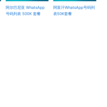
阿尔巴尼亚 WhatsApp
阿富汗WhatsApp号码列
号码列表 500K 套餐
表50K套餐