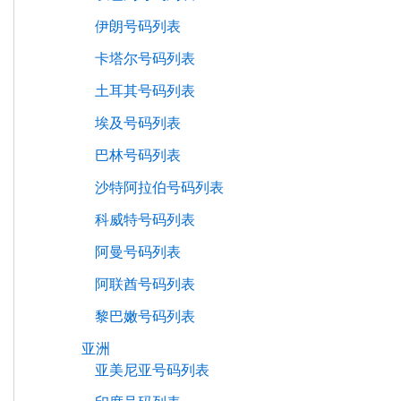
伊朗号码列表
卡塔尔号码列表
土耳其号码列表
埃及号码列表
巴林号码列表
沙特阿拉伯号码列表
科威特号码列表
阿曼号码列表
阿联酋号码列表
黎巴嫩号码列表
亚洲
亚美尼亚号码列表