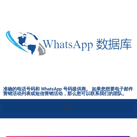
跳
至
内
容
准确的电话号码和 WhatsApp 号码提供商。 如果您想要电子邮件
营销活动列表或短信营销活动，那么您可以联系我们的团队。