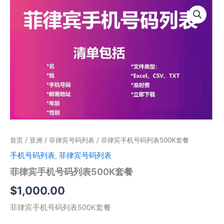
菲
律
宾
手
机
号
码
列
表
500K
套
餐
数
量
首页
/
亚洲
/
菲律宾号码列表
/ 菲律宾手机号码列表500K套餐
手机号码列表
,
菲律宾号码列表
菲律宾手机号码列表500K套餐
$
1,000.00
菲律宾手机号码列表500K套餐