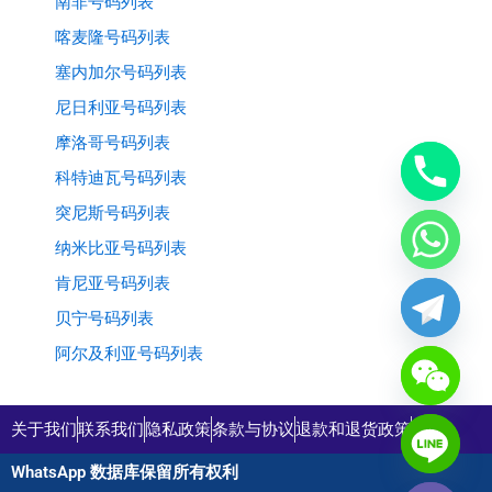
南非号码列表
喀麦隆号码列表
塞内加尔号码列表
尼日利亚号码列表
摩洛哥号码列表
科特迪瓦号码列表
突尼斯号码列表
纳米比亚号码列表
肯尼亚号码列表
贝宁号码列表
阿尔及利亚号码列表
关于我们
联系我们
隐私政策
条款与协议
退款和退货政策
购物
WhatsApp 数据库保留所有权利