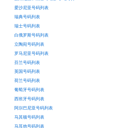
爱沙尼亚号码列表
瑞典号码列表
瑞士号码列表
白俄罗斯号码列表
立陶宛号码列表
罗马尼亚号码列表
芬兰号码列表
英国号码列表
荷兰号码列表
葡萄牙号码列表
西班牙号码列表
阿尔巴尼亚号码列表
马其顿号码列表
马耳他号码列表