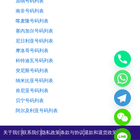
加纳号码列表
南非号码列表
喀麦隆号码列表
塞内加尔号码列表
尼日利亚号码列表
摩洛哥号码列表
科特迪瓦号码列表
突尼斯号码列表
纳米比亚号码列表
肯尼亚号码列表
贝宁号码列表
阿尔及利亚号码列表
关于我们
联系我们
隐私政策
条款与协议
退款和退货政策
购物