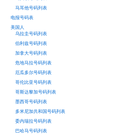
马耳他号码列表
电报号码表
美国人
乌拉圭号码列表
伯利兹号码列表
加拿大号码列表
危地马拉号码列表
厄瓜多尔号码列表
哥伦比亚号码列表
哥斯达黎加号码列表
墨西哥号码列表
多米尼加共和国号码列表
委内瑞拉号码列表
巴哈马号码列表