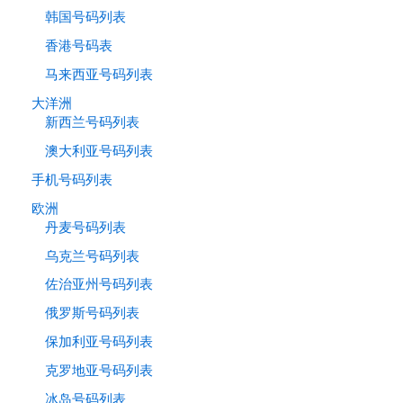
韩国号码列表
香港号码表
马来西亚号码列表
大洋洲
新西兰号码列表
澳大利亚号码列表
手机号码列表
欧洲
丹麦号码列表
乌克兰号码列表
佐治亚州号码列表
俄罗斯号码列表
保加利亚号码列表
克罗地亚号码列表
冰岛号码列表