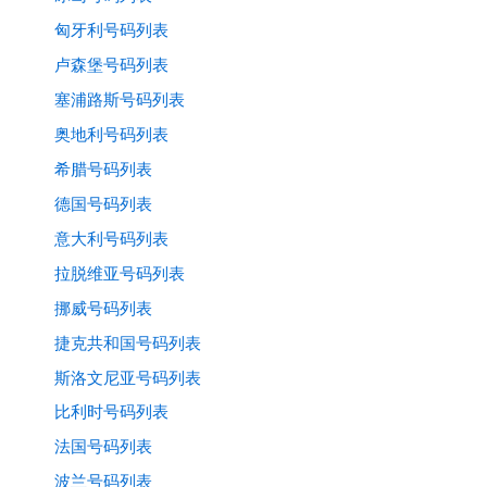
匈牙利号码列表
卢森堡号码列表
塞浦路斯号码列表
奥地利号码列表
希腊号码列表
德国号码列表
意大利号码列表
拉脱维亚号码列表
挪威号码列表
捷克共和国号码列表
斯洛文尼亚号码列表
比利时号码列表
法国号码列表
波兰号码列表