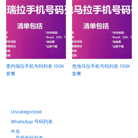
委内瑞拉手机号码列表 100K
危地马拉手机号码列表 100K
套餐
套餐
Uncategorized
WhatsApp 号码列表
中东
乔丹号码列表