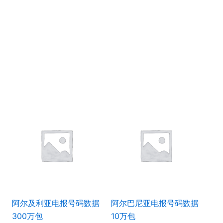
阿尔及利亚电报号码数据
阿尔巴尼亚电报号码数据
300万包
10万包