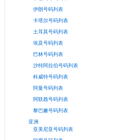
伊朗号码列表
卡塔尔号码列表
土耳其号码列表
埃及号码列表
巴林号码列表
沙特阿拉伯号码列表
科威特号码列表
阿曼号码列表
阿联酋号码列表
黎巴嫩号码列表
亚洲
亚美尼亚号码列表