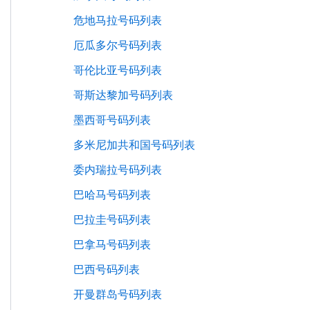
危地马拉号码列表
厄瓜多尔号码列表
哥伦比亚号码列表
哥斯达黎加号码列表
墨西哥号码列表
多米尼加共和国号码列表
委内瑞拉号码列表
巴哈马号码列表
巴拉圭号码列表
巴拿马号码列表
巴西号码列表
开曼群岛号码列表