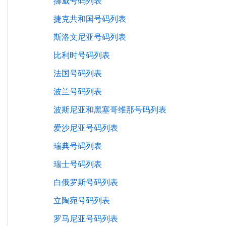
挪威号码列表
捷克共和国号码列表
斯洛文尼亚号码列表
比利时号码列表
法国号码列表
波兰号码列表
波斯尼亚和黑塞哥维那号码列表
爱沙尼亚号码列表
瑞典号码列表
瑞士号码列表
白俄罗斯号码列表
立陶宛号码列表
罗马尼亚号码列表