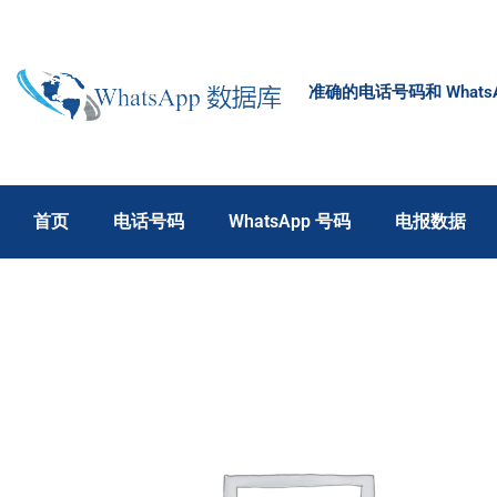
跳
至
内
准确的电话号码和 Wha
容
首页
电话号码
WhatsApp 号码
电报数据