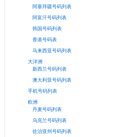
阿塞拜疆号码列表
阿富汗号码列表
韩国号码列表
香港号码表
马来西亚号码列表
大洋洲
新西兰号码列表
澳大利亚号码列表
手机号码列表
欧洲
丹麦号码列表
乌克兰号码列表
佐治亚州号码列表