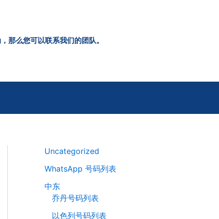
活动，那么您可以联系我们的团队。
Uncategorized
WhatsApp 号码列表
中东
乔丹号码列表
以色列号码列表