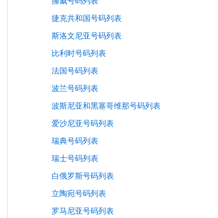
挪威号码列表
捷克共和国号码列表
斯洛文尼亚号码列表
比利时号码列表
法国号码列表
波兰号码列表
波斯尼亚和黑塞哥维那号码列表
爱沙尼亚号码列表
瑞典号码列表
瑞士号码列表
白俄罗斯号码列表
立陶宛号码列表
罗马尼亚号码列表