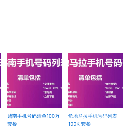
越南手机号码清单100万
危地马拉手机号码列表
套餐
100K 套餐