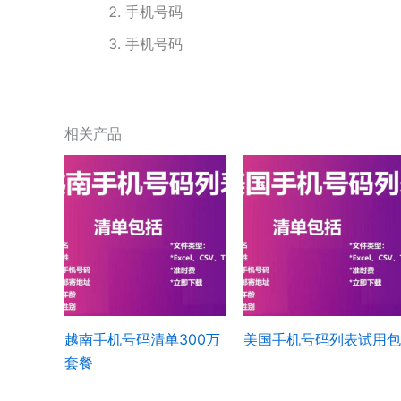
手机号码
手机号码
相关产品
越南手机号码清单300万
美国手机号码列表试用包
套餐