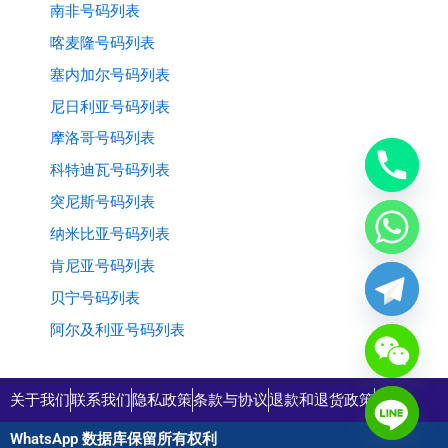
南非号码列表
喀麦隆号码列表
塞内加尔号码列表
尼日利亚号码列表
摩洛哥号码列表
科特迪瓦号码列表
突尼斯号码列表
纳米比亚号码列表
肯尼亚号码列表
贝宁号码列表
阿尔及利亚号码列表
关于我们
联系我们
隐私政策
条款与协议
退款和退货政策
购物
WhatsApp 数据库保留所有权利