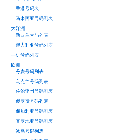
香港号码表
马来西亚号码列表
大洋洲
新西兰号码列表
澳大利亚号码列表
手机号码列表
欧洲
丹麦号码列表
乌克兰号码列表
佐治亚州号码列表
俄罗斯号码列表
保加利亚号码列表
克罗地亚号码列表
冰岛号码列表