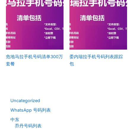
危地马拉手机号码清单300万
委内瑞拉手机号码列表跟踪
套餐
包
Uncategorized
WhatsApp 号码列表
中东
乔丹号码列表