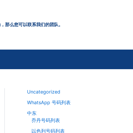
活动，那么您可以联系我们的团队。
Uncategorized
WhatsApp 号码列表
中东
乔丹号码列表
以色列号码列表