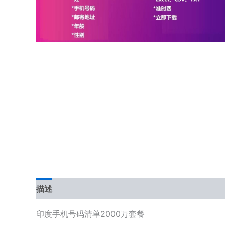
描述
用户评价 (0)
印度手机号码清单2000万套餐