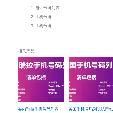
电话号码列表
手机号码
手机号码
相关产品
委内瑞拉手机号码列表
美国手机号码列表试用包