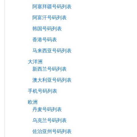
阿塞拜疆号码列表
阿富汗号码列表
韩国号码列表
香港号码表
马来西亚号码列表
大洋洲
新西兰号码列表
澳大利亚号码列表
手机号码列表
欧洲
丹麦号码列表
乌克兰号码列表
佐治亚州号码列表