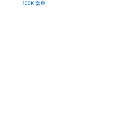
100K 套餐