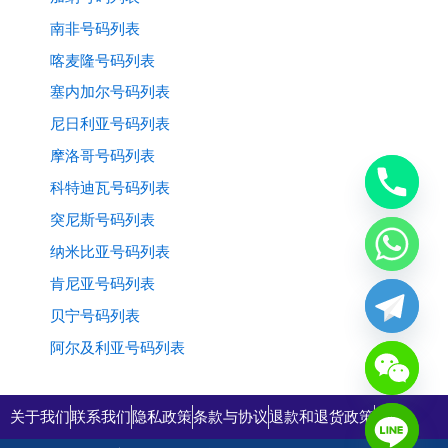
南非号码列表
喀麦隆号码列表
塞内加尔号码列表
尼日利亚号码列表
摩洛哥号码列表
科特迪瓦号码列表
突尼斯号码列表
纳米比亚号码列表
肯尼亚号码列表
贝宁号码列表
阿尔及利亚号码列表
关于我们
联系我们
隐私政策
条款与协议
退款和退货政策
购物