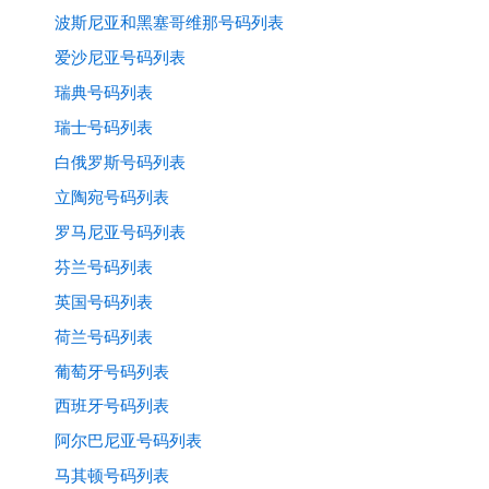
波斯尼亚和黑塞哥维那号码列表
爱沙尼亚号码列表
瑞典号码列表
瑞士号码列表
白俄罗斯号码列表
立陶宛号码列表
罗马尼亚号码列表
芬兰号码列表
英国号码列表
荷兰号码列表
葡萄牙号码列表
西班牙号码列表
阿尔巴尼亚号码列表
马其顿号码列表