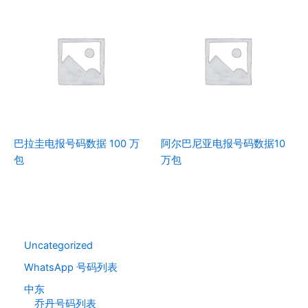
巴拉圭电报号码数据 100 万
阿尔巴尼亚电报号码数据10
包
万包
Uncategorized
WhatsApp 号码列表
中东
乔丹号码列表