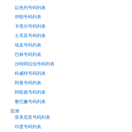
以色列号码列表
伊朗号码列表
卡塔尔号码列表
土耳其号码列表
埃及号码列表
巴林号码列表
沙特阿拉伯号码列表
科威特号码列表
阿曼号码列表
阿联酋号码列表
黎巴嫩号码列表
亚洲
亚美尼亚号码列表
印度号码列表