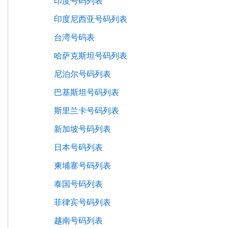
印度号码列表
印度尼西亚号码列表
台湾号码表
哈萨克斯坦号码列表
尼泊尔号码列表
巴基斯坦号码列表
斯里兰卡号码列表
新加坡号码列表
日本号码列表
柬埔寨号码列表
泰国号码列表
菲律宾号码列表
越南号码列表