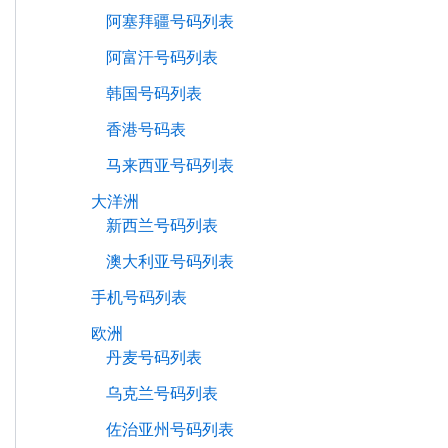
阿塞拜疆号码列表
阿富汗号码列表
韩国号码列表
香港号码表
马来西亚号码列表
大洋洲
新西兰号码列表
澳大利亚号码列表
手机号码列表
欧洲
丹麦号码列表
乌克兰号码列表
佐治亚州号码列表