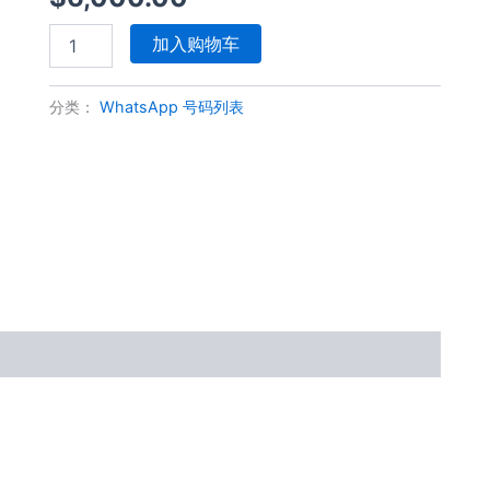
万
套
加入购物车
餐
数
分类：
WhatsApp 号码列表
量