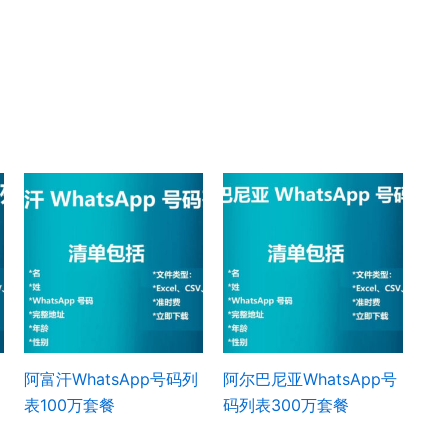
阿富汗WhatsApp号码列
阿尔巴尼亚WhatsApp号
表100万套餐
码列表300万套餐