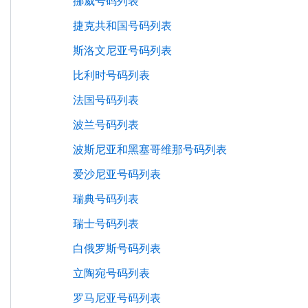
挪威号码列表
捷克共和国号码列表
斯洛文尼亚号码列表
比利时号码列表
法国号码列表
波兰号码列表
波斯尼亚和黑塞哥维那号码列表
爱沙尼亚号码列表
瑞典号码列表
瑞士号码列表
白俄罗斯号码列表
立陶宛号码列表
罗马尼亚号码列表