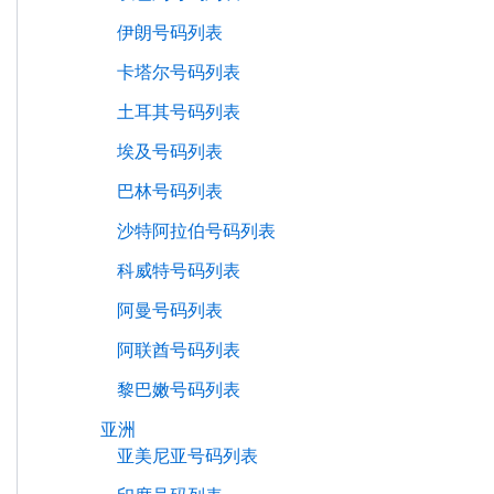
伊朗号码列表
卡塔尔号码列表
土耳其号码列表
埃及号码列表
巴林号码列表
沙特阿拉伯号码列表
科威特号码列表
阿曼号码列表
阿联酋号码列表
黎巴嫩号码列表
亚洲
亚美尼亚号码列表