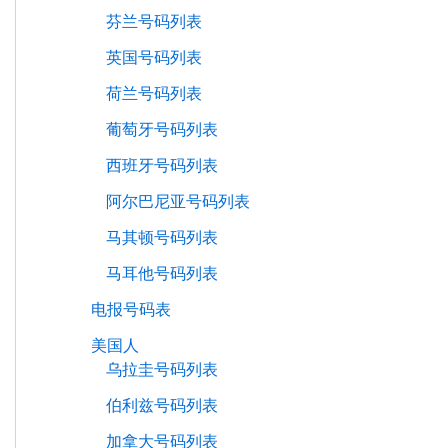
芬兰号码列表
英国号码列表
荷兰号码列表
葡萄牙号码列表
西班牙号码列表
阿尔巴尼亚号码列表
马其顿号码列表
马耳他号码列表
电报号码表
美国人
乌拉圭号码列表
伯利兹号码列表
加拿大号码列表