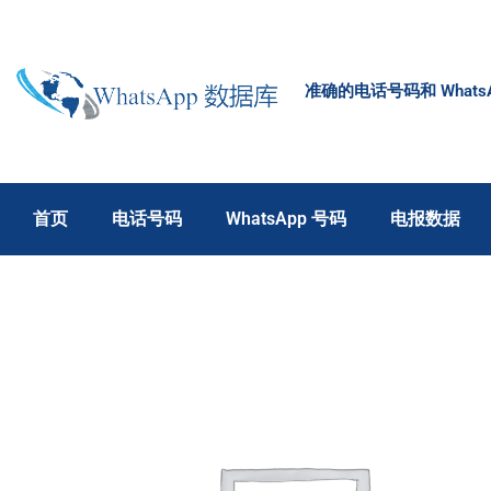
跳
至
内
准确的电话号码和 Wha
容
首页
电话号码
WhatsApp 号码
电报数据