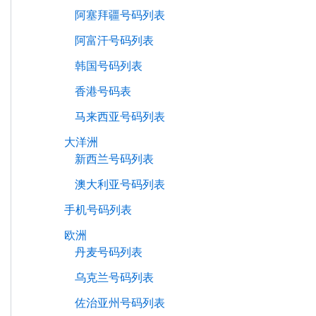
阿塞拜疆号码列表
阿富汗号码列表
韩国号码列表
香港号码表
马来西亚号码列表
大洋洲
新西兰号码列表
澳大利亚号码列表
手机号码列表
欧洲
丹麦号码列表
乌克兰号码列表
佐治亚州号码列表