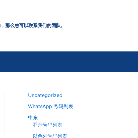
活动，那么您可以联系我们的团队。
Uncategorized
WhatsApp 号码列表
中东
乔丹号码列表
以色列号码列表