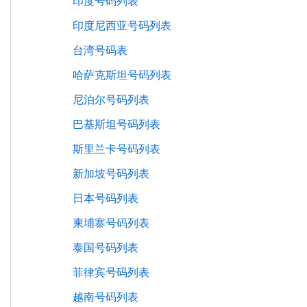
印度号码列表
印度尼西亚号码列表
台湾号码表
哈萨克斯坦号码列表
尼泊尔号码列表
巴基斯坦号码列表
斯里兰卡号码列表
新加坡号码列表
日本号码列表
柬埔寨号码列表
泰国号码列表
菲律宾号码列表
越南号码列表