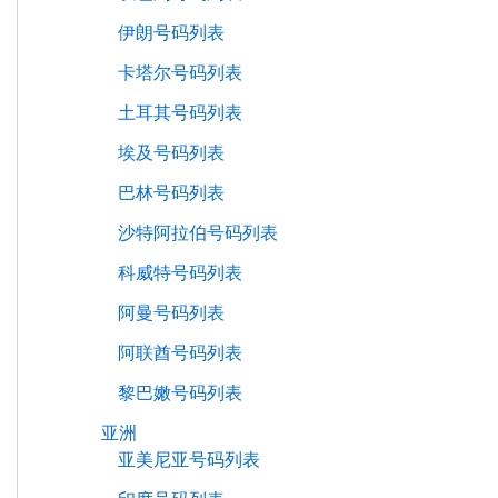
伊朗号码列表
卡塔尔号码列表
土耳其号码列表
埃及号码列表
巴林号码列表
沙特阿拉伯号码列表
科威特号码列表
阿曼号码列表
阿联酋号码列表
黎巴嫩号码列表
亚洲
亚美尼亚号码列表