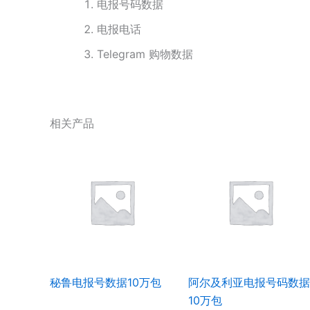
电报号码数据
电报电话
Telegram 购物数据
相关产品
秘鲁电报号数据10万包
阿尔及利亚电报号码数据
10万包