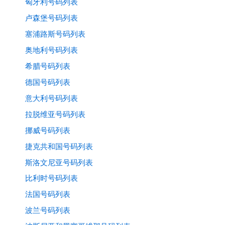
匈牙利号码列表
卢森堡号码列表
塞浦路斯号码列表
奥地利号码列表
希腊号码列表
德国号码列表
意大利号码列表
拉脱维亚号码列表
挪威号码列表
捷克共和国号码列表
斯洛文尼亚号码列表
比利时号码列表
法国号码列表
波兰号码列表