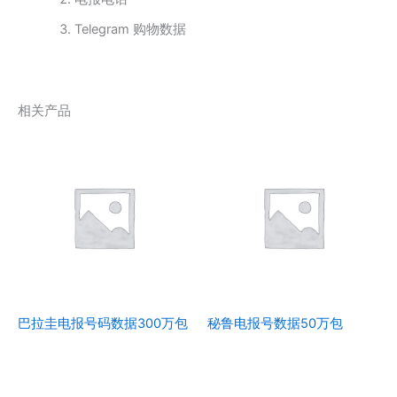
Telegram 购物数据
相关产品
巴拉圭电报号码数据300万包
秘鲁电报号数据50万包