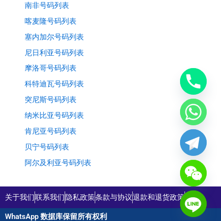
南非号码列表
喀麦隆号码列表
塞内加尔号码列表
尼日利亚号码列表
摩洛哥号码列表
科特迪瓦号码列表
突尼斯号码列表
纳米比亚号码列表
肯尼亚号码列表
贝宁号码列表
阿尔及利亚号码列表
关于我们
联系我们
隐私政策
条款与协议
退款和退货政策
购物
WhatsApp 数据库保留所有权利