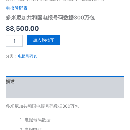
电报号码表
多米尼加共和国电报号码数据300万包
$
8,500.00
加入购物车
分类：
电报号码表
描述
用户评价 (0)
多米尼加共和国电报号码数据300万包
电报号码数据
电报电话