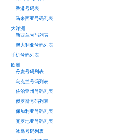
香港号码表
马来西亚号码列表
大洋洲
新西兰号码列表
澳大利亚号码列表
手机号码列表
欧洲
丹麦号码列表
乌克兰号码列表
佐治亚州号码列表
俄罗斯号码列表
保加利亚号码列表
克罗地亚号码列表
冰岛号码列表