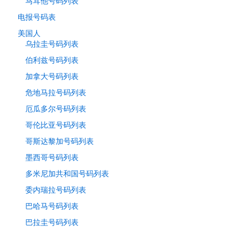
马耳他号码列表
电报号码表
美国人
乌拉圭号码列表
伯利兹号码列表
加拿大号码列表
危地马拉号码列表
厄瓜多尔号码列表
哥伦比亚号码列表
哥斯达黎加号码列表
墨西哥号码列表
多米尼加共和国号码列表
委内瑞拉号码列表
巴哈马号码列表
巴拉圭号码列表