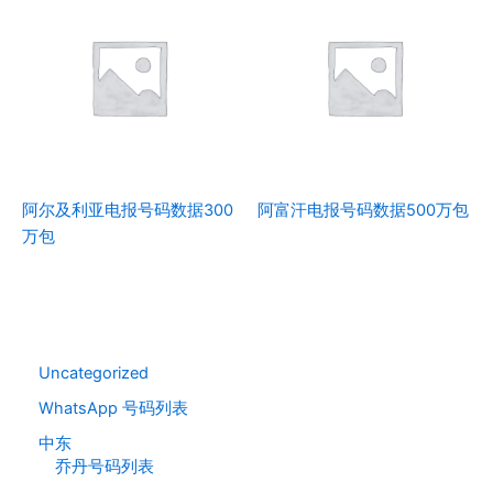
阿尔及利亚电报号码数据300
阿富汗电报号码数据500万包
万包
Uncategorized
WhatsApp 号码列表
中东
乔丹号码列表