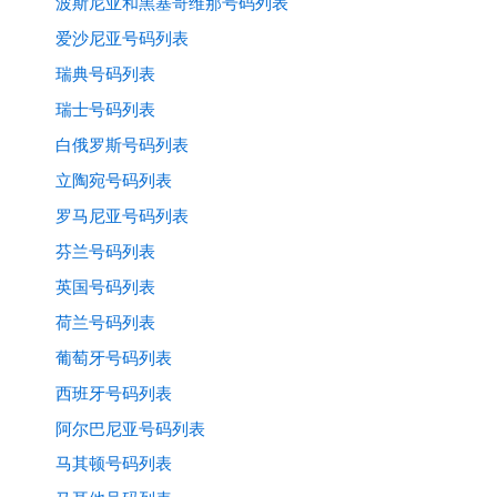
波斯尼亚和黑塞哥维那号码列表
爱沙尼亚号码列表
瑞典号码列表
瑞士号码列表
白俄罗斯号码列表
立陶宛号码列表
罗马尼亚号码列表
芬兰号码列表
英国号码列表
荷兰号码列表
葡萄牙号码列表
西班牙号码列表
阿尔巴尼亚号码列表
马其顿号码列表