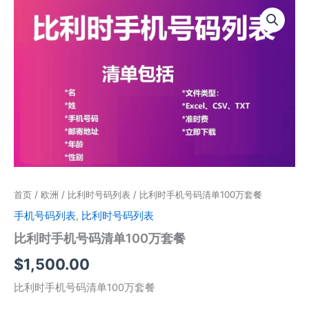
比
利
时
手
机
号
码
清
单
100
万
套
餐
数
首页
/
欧洲
/
比利时号码列表
/ 比利时手机号码清单100万套餐
量
手机号码列表
,
比利时号码列表
比利时手机号码清单100万套餐
$
1,500.00
比利时手机号码清单100万套餐