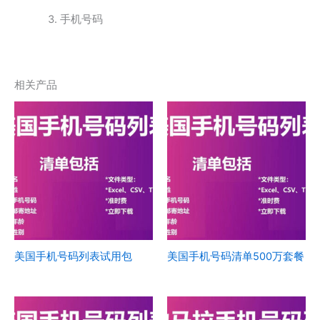
手机号码
相关产品
美国手机号码列表试用包
美国手机号码清单500万套餐