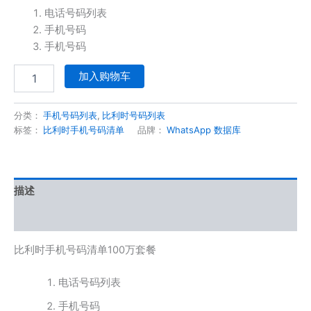
电话号码列表
手机号码
手机号码
加入购物车
分类：
手机号码列表
,
比利时号码列表
标签：
比利时手机号码清单
品牌：
WhatsApp 数据库
描述
用户评价 (0)
比利时手机号码清单100万套餐
电话号码列表
手机号码