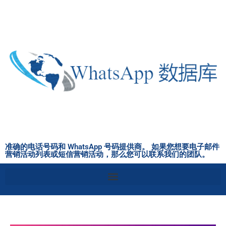
跳
至
内
容
准确的电话号码和 WhatsApp 号码提供商。 如果您想要电子邮件
营销活动列表或短信营销活动，那么您可以联系我们的团队。