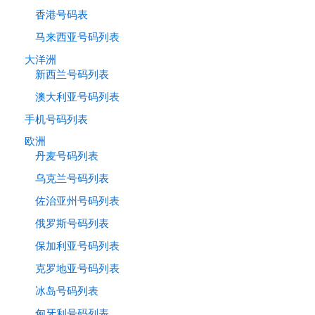
香港号码表
马来西亚号码列表
大洋洲
新西兰号码列表
澳大利亚号码列表
手机号码列表
欧洲
丹麦号码列表
乌克兰号码列表
佐治亚州号码列表
俄罗斯号码列表
保加利亚号码列表
克罗地亚号码列表
冰岛号码列表
匈牙利号码列表