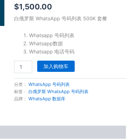
$
1,500.00
表
500K
白俄罗斯 WhatsApp 号码列表 500K 套餐
套
餐
数
Whatsapp 号码列表
量
Whatsapp数据
Whatsapp 电话号码
加入购物车
分类：
WhatsApp 号码列表
标签：
白俄罗斯 WhatsApp 号码列表
品牌：
WhatsApp 数据库