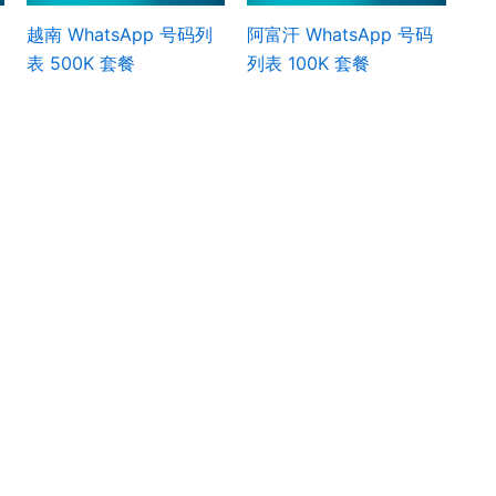
越南 WhatsApp 号码列
阿富汗 WhatsApp 号码
表 500K 套餐
列表 100K 套餐