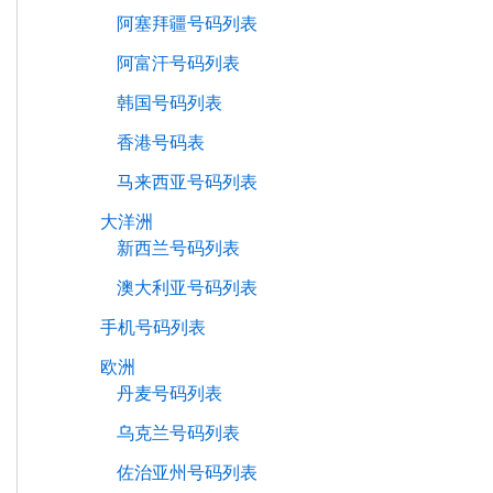
阿塞拜疆号码列表
阿富汗号码列表
韩国号码列表
香港号码表
马来西亚号码列表
大洋洲
新西兰号码列表
澳大利亚号码列表
手机号码列表
欧洲
丹麦号码列表
乌克兰号码列表
佐治亚州号码列表