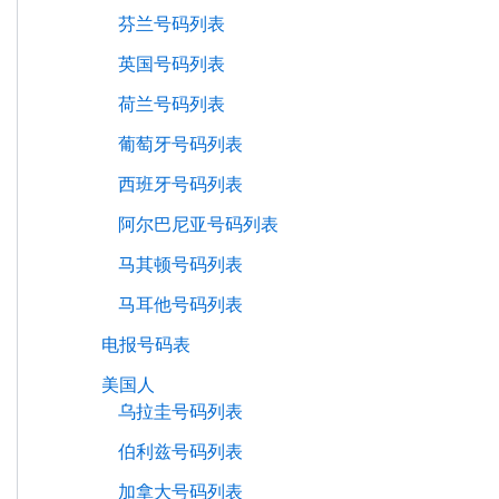
芬兰号码列表
英国号码列表
荷兰号码列表
葡萄牙号码列表
西班牙号码列表
阿尔巴尼亚号码列表
马其顿号码列表
马耳他号码列表
电报号码表
美国人
乌拉圭号码列表
伯利兹号码列表
加拿大号码列表