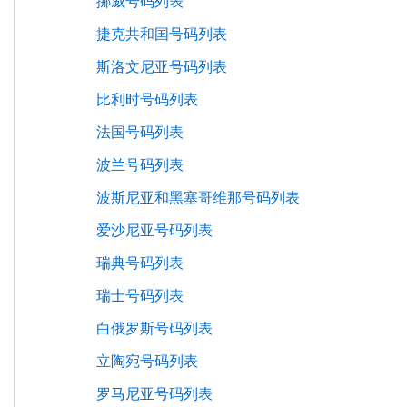
挪威号码列表
捷克共和国号码列表
斯洛文尼亚号码列表
比利时号码列表
法国号码列表
波兰号码列表
波斯尼亚和黑塞哥维那号码列表
爱沙尼亚号码列表
瑞典号码列表
瑞士号码列表
白俄罗斯号码列表
立陶宛号码列表
罗马尼亚号码列表