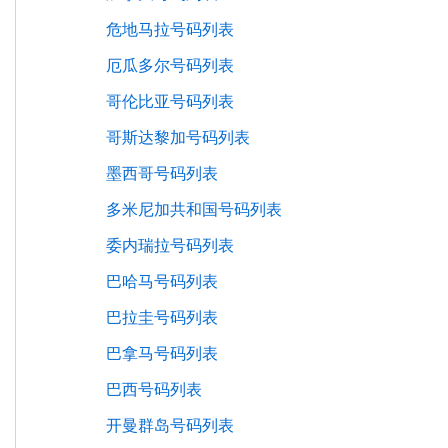
危地马拉号码列表
厄瓜多尔号码列表
哥伦比亚号码列表
哥斯达黎加号码列表
墨西哥号码列表
多米尼加共和国号码列表
委内瑞拉号码列表
巴哈马号码列表
巴拉圭号码列表
巴拿马号码列表
巴西号码列表
开曼群岛号码列表