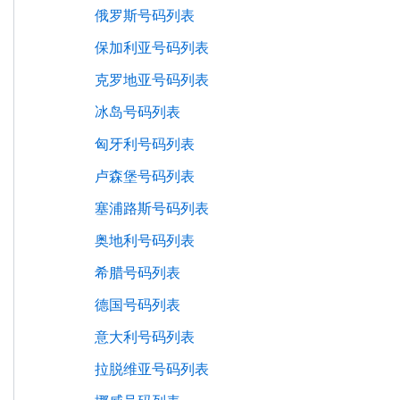
俄罗斯号码列表
保加利亚号码列表
克罗地亚号码列表
冰岛号码列表
匈牙利号码列表
卢森堡号码列表
塞浦路斯号码列表
奥地利号码列表
希腊号码列表
德国号码列表
意大利号码列表
拉脱维亚号码列表