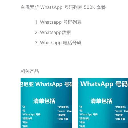
白俄罗斯 WhatsApp 号码列表 500K 套餐
Whatsapp 号码列表
Whatsapp数据
Whatsapp 电话号码
相关产品