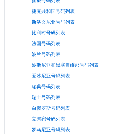
挪威号码列表
捷克共和国号码列表
斯洛文尼亚号码列表
比利时号码列表
法国号码列表
波兰号码列表
波斯尼亚和黑塞哥维那号码列表
爱沙尼亚号码列表
瑞典号码列表
瑞士号码列表
白俄罗斯号码列表
立陶宛号码列表
罗马尼亚号码列表