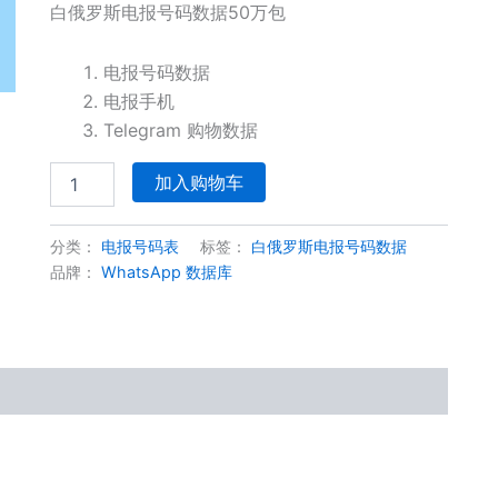
白俄罗斯电报号码数据50万包
数
据
50
电报号码数据
万
电报手机
包
Telegram 购物数据
数
量
加入购物车
分类：
电报号码表
标签：
白俄罗斯电报号码数据
品牌：
WhatsApp 数据库