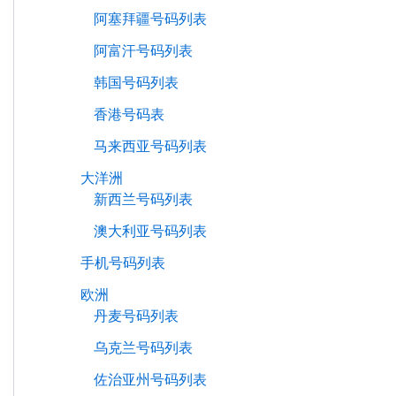
阿塞拜疆号码列表
阿富汗号码列表
韩国号码列表
香港号码表
马来西亚号码列表
大洋洲
新西兰号码列表
澳大利亚号码列表
手机号码列表
欧洲
丹麦号码列表
乌克兰号码列表
佐治亚州号码列表