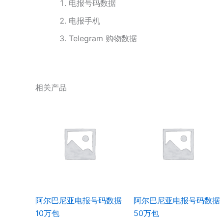
电报号码数据
电报手机
Telegram 购物数据
相关产品
阿尔巴尼亚电报号码数据
阿尔巴尼亚电报号码数据
10万包
50万包