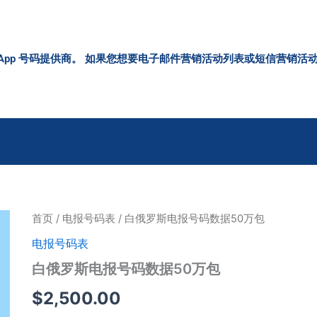
tsApp 号码提供商。 如果您想要电子邮件营销活动列表或短信营销
白
首页
/
电报号码表
/ 白俄罗斯电报号码数据50万包
俄
电报号码表
罗
斯
白俄罗斯电报号码数据50万包
电
报
$
2,500.00
号
码