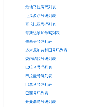
危地马拉号码列表
厄瓜多尔号码列表
哥伦比亚号码列表
哥斯达黎加号码列表
墨西哥号码列表
多米尼加共和国号码列表
委内瑞拉号码列表
巴哈马号码列表
巴拉圭号码列表
巴拿马号码列表
巴西号码列表
开曼群岛号码列表