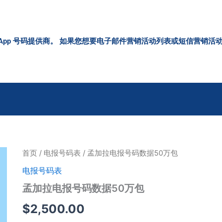
tsApp 号码提供商。 如果您想要电子邮件营销活动列表或短信营销
孟
首页
/
电报号码表
/ 孟加拉电报号码数据50万包
加
电报号码表
拉
电
孟加拉电报号码数据50万包
报
号
$
2,500.00
码
数