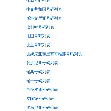
挪威号码列表
捷克共和国号码列表
斯洛文尼亚号码列表
比利时号码列表
法国号码列表
波兰号码列表
波斯尼亚和黑塞哥维那号码列表
爱沙尼亚号码列表
瑞典号码列表
瑞士号码列表
白俄罗斯号码列表
立陶宛号码列表
罗马尼亚号码列表