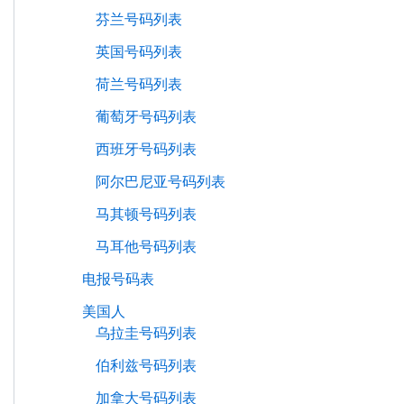
芬兰号码列表
英国号码列表
荷兰号码列表
葡萄牙号码列表
西班牙号码列表
阿尔巴尼亚号码列表
马其顿号码列表
马耳他号码列表
电报号码表
美国人
乌拉圭号码列表
伯利兹号码列表
加拿大号码列表