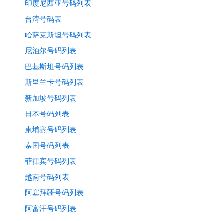
印度尼西亚号码列表
台湾号码表
哈萨克斯坦号码列表
尼泊尔号码列表
巴基斯坦号码列表
斯里兰卡号码列表
新加坡号码列表
日本号码列表
柬埔寨号码列表
泰国号码列表
菲律宾号码列表
越南号码列表
阿塞拜疆号码列表
阿富汗号码列表