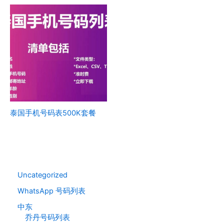
泰国手机号码表500K套餐
Uncategorized
WhatsApp 号码列表
中东
乔丹号码列表