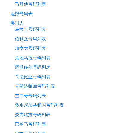
马耳他号码列表
电报号码表
美国人
乌拉圭号码列表
伯利兹号码列表
加拿大号码列表
危地马拉号码列表
厄瓜多尔号码列表
哥伦比亚号码列表
哥斯达黎加号码列表
墨西哥号码列表
多米尼加共和国号码列表
委内瑞拉号码列表
巴哈马号码列表