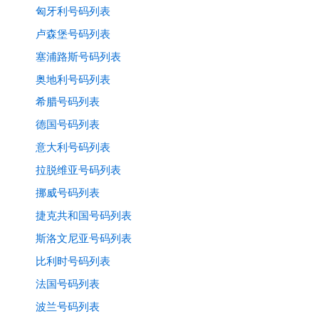
匈牙利号码列表
卢森堡号码列表
塞浦路斯号码列表
奥地利号码列表
希腊号码列表
德国号码列表
意大利号码列表
拉脱维亚号码列表
挪威号码列表
捷克共和国号码列表
斯洛文尼亚号码列表
比利时号码列表
法国号码列表
波兰号码列表