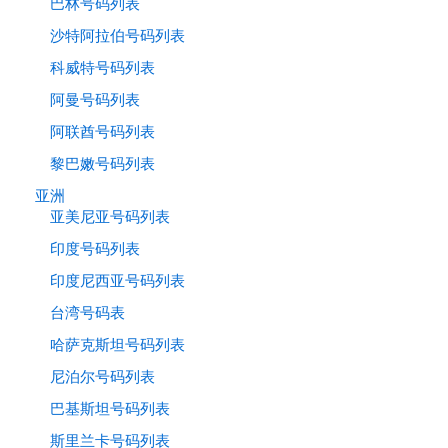
巴林号码列表
沙特阿拉伯号码列表
科威特号码列表
阿曼号码列表
阿联酋号码列表
黎巴嫩号码列表
亚洲
亚美尼亚号码列表
印度号码列表
印度尼西亚号码列表
台湾号码表
哈萨克斯坦号码列表
尼泊尔号码列表
巴基斯坦号码列表
斯里兰卡号码列表