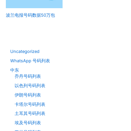
波兰电报号码数据50万包
Uncategorized
WhatsApp 号码列表
中东
乔丹号码列表
以色列号码列表
伊朗号码列表
卡塔尔号码列表
土耳其号码列表
埃及号码列表