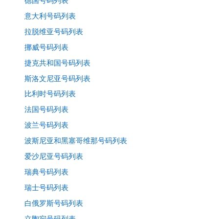
德国号码列表
意大利号码列表
拉脱维亚号码列表
挪威号码列表
捷克共和国号码列表
斯洛文尼亚号码列表
比利时号码列表
法国号码列表
波兰号码列表
波斯尼亚和黑塞哥维那号码列表
爱沙尼亚号码列表
瑞典号码列表
瑞士号码列表
白俄罗斯号码列表
立陶宛号码列表