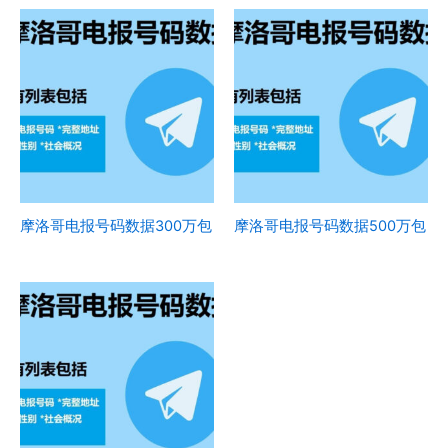
摩洛哥电报号码数据300万包
摩洛哥电报号码数据500万包