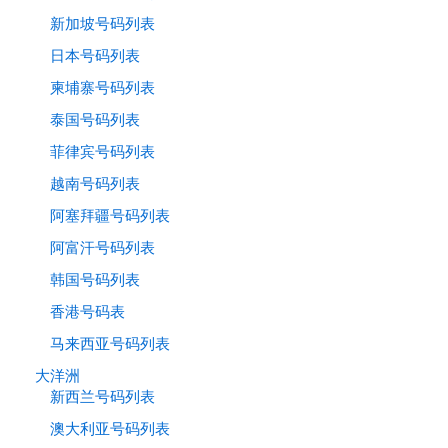
新加坡号码列表
日本号码列表
柬埔寨号码列表
泰国号码列表
菲律宾号码列表
越南号码列表
阿塞拜疆号码列表
阿富汗号码列表
韩国号码列表
香港号码表
马来西亚号码列表
大洋洲
新西兰号码列表
澳大利亚号码列表